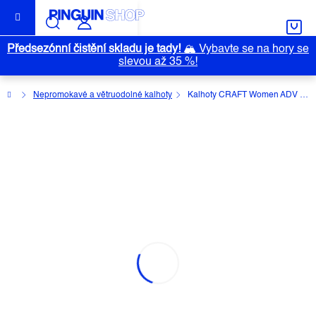
Přejít
na
obsah
Předsezónní čistění skladu je tady!
🏔️
Vybavte se na hory se
slevou až 35 %!
Domů
Nepromokavé a větruodolné kalhoty
Kalhoty CRAFT Women ADV Essence Wind
KALHOTY CRAFT WOMEN ADV
ESSENCE WIND
Průměrné
Neohodnoceno
Podrobnosti hodnocení
Značka:
CRAFT
hodnocení
produktu
je
0,0
z
5
hvězdiček.