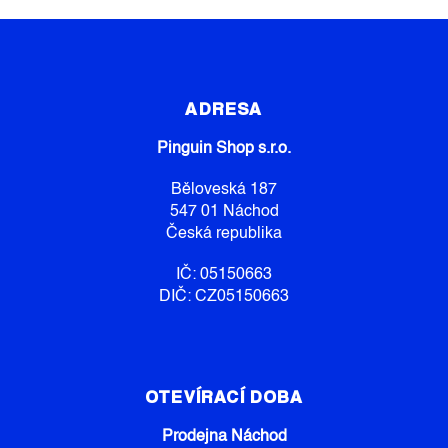
Z
Á
P
ADRESA
A
Pinguin Shop s.r.o.
T
Í
Běloveská 187
547 01 Náchod
Česká republika
IČ: 05150663
DIČ: CZ05150663
OTEVÍRACÍ DOBA
Prodejna Náchod