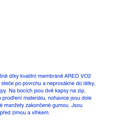
yšné díky kvalitní membráně ARED VO2
 steče po povrchu a neprosákne do látky,
ipy. Na bocích jsou dvě kapsy na zip,
mu prodření materiálu, nohavice jsou dole
hové manžety zakončené gumou. Jsou
 před zimou a vlhkem.