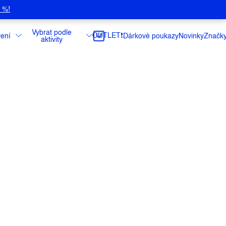
5 %!
Vybrat podle
OUTLET❗️
ení
Dárkové poukazy
Novinky
Značk
aktivity
ové lyžařské kalhoty
ce