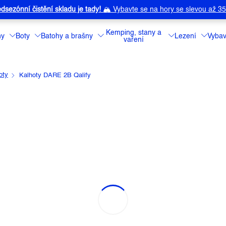
dsezónní čistění skladu je tady!
🏔️
Vybavte se na hory se slevou až 3
Kemping, stany a
ny
Boty
Batohy a brašny
Lezení
Vybav
vaření
oty
Kalhoty DARE 2B Qalify
LIFY
í
Značka:
DARE 2B
Pánské celostreč
Detailní informa
Barva