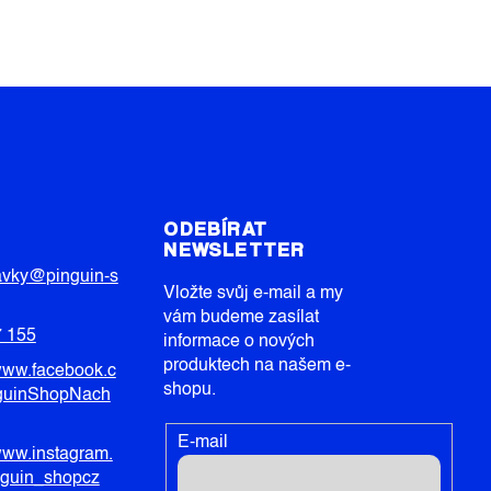
T
ODEBÍRAT
NEWSLETTER
avky
@
pinguin-s
Vložte svůj e-mail a my
vám budeme zasílat
7 155
informace o nových
produktech na našem e-
/www.facebook.c
shopu.
guinShopNach
E-mail
/www.instagram.
nguin_shopcz