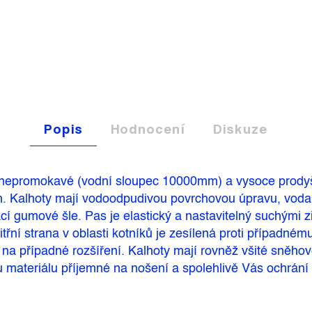
Popis
Hodnocení
Diskuze
ou nepromokavé (vodní sloupec 10000mm) a vysoce prod
tch. Kalhoty mají vodoodpudivou povrchovou úpravu, voda
cí gumové šle. Pas je elastický a nastavitelný suchými z
itřní strana v oblasti kotníků je zesílená proti případné
t na případné rozšíření. Kalhoty mají rovněž všité sně
 materiálu příjemné na nošení a spolehlivě Vás ochrání