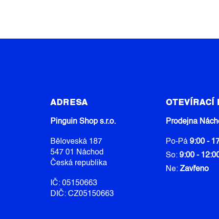
Z
Á
ADRESA
OTEVÍRACÍ
P
A
Pinguin Shop s.r.o.
Prodejna Nách
T
Běloveská 187
Po-Pá
9:00 - 1
Í
547 01 Náchod
So:
9:00 - 12:0
Česká republika
Ne:
Zavřeno
IČ: 05150663
DIČ: CZ05150663