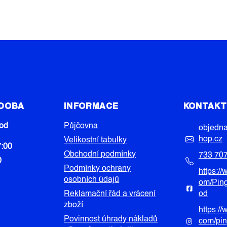
 DOBA
INFORMACE
KONTAK
od
Půjčovna
objedn
hop.cz
Velikostní tabulky
7:00
Obchodní podmínky
733 70
0
Podmínky ochrany
https:/
osobních údajů
om/Pin
Reklamační řád a vrácení
od
zboží
https:/
Povinnost úhrady nákladů
com/pi