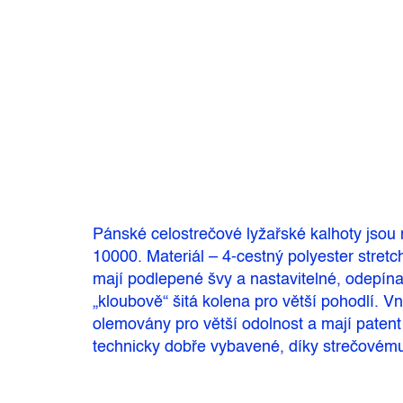
Pánské celostrečové lyžařské kalhoty js
10000. Ma­teriál – 4-cestný polyester stre
mají podlepené švy a nastavitelné, odepína
„kloubově“ šitá kolena pro větší pohodlí. Vn
olemovány pro větší odolnost a mají paten
technicky dobře vybavené, díky strečovému