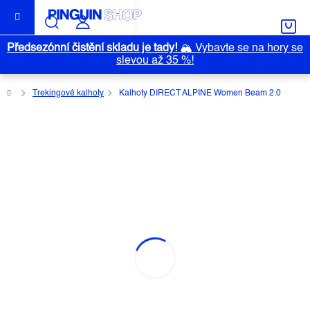
Přejít
na
obsah
Předsezónní čistění skladu je tady!
🏔️
Vybavte se na hory se
slevou až 35 %!
Domů
Trekingové kalhoty
Kalhoty DIRECT ALPINE Women Beam 2.0
KALHOTY DIRECT ALPINE WOMEN
BEAM 2.0
Průměrné
Neohodnoceno
Podrobnosti hodnocení
hodnocení
Značka:
DIRECT ALPINE
produktu
je
0,0
z
5
hvězdiček.