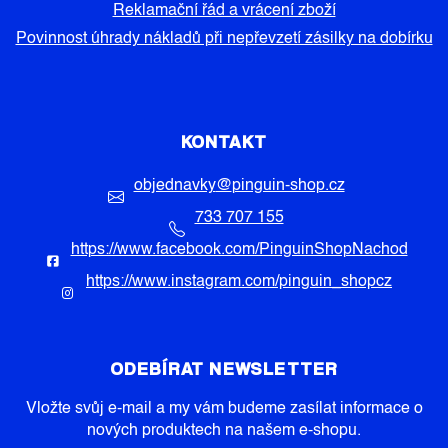
Reklamační řád a vrácení zboží
Povinnost úhrady nákladů při nepřevzetí zásilky na dobírku
KONTAKT
objednavky
@
pinguin-shop.cz
733 707 155
https://www.facebook.com/PinguinShopNachod
https://www.instagram.com/pinguin_shopcz
ODEBÍRAT NEWSLETTER
Vložte svůj e-mail a my vám budeme zasílat informace o
nových produktech na našem e-shopu.