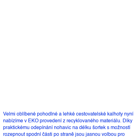
Velikost
Můžeme doručit do:
12.8.2026
2 390 Kč
–20 %
1 912 Kč
Měrná
Skladem
(1 ks)
cena:
Přidat do košíku
Velmi oblíbené pohodlné a lehké cestovatelské kalhoty nyní
nabízíme v EKO provedení z recyklovaného materiálu. Díky
praktickému odepínání nohavic na délku šortek s možností
rozepnout spodní části po straně jsou jasnou volbou pro