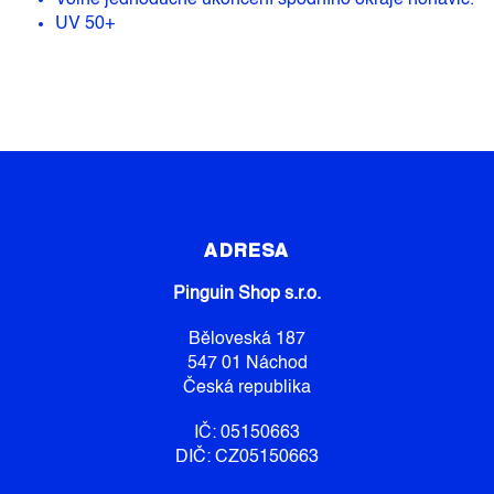
Volné jednoduché ukončení spodního okraje nohavic.
UV 50+
Z
Á
P
ADRESA
A
Pinguin Shop s.r.o.
T
Í
Běloveská 187
547 01 Náchod
Česká republika
IČ: 05150663
DIČ: CZ05150663