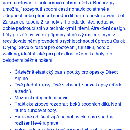
vaše cestování a outdoorová dobrodružství. Boční zipy
umožňují rozepnutí spodní části nohavic po straně a
odepnout nebo připnout spodní díl bez nutnosti zouvání bot.
Zákaznice kupuje 2 kalhoty v 1 produktu. Jednoduchý,
dobře padnoucí střih s technickými liniemi. Atraktivní design.
Léty prověřený, velmi příjemný strečový materiál nyní v
recyklovatelném provedení s rychleschnoucí úpravou Quick
Drying. Skvělé řešení pro cestování, turistiku, nordic
walking, ideální také pro pohodlné ležérní kalhoty pro
celodenní běžné nošení.
Částečně elastický pas s poutky pro opasky Direct
Alpine.
Dvě přední kapsy. Dvě stehenní zipové kapsy (přední
a zadní).
Možnost odepnutí nohavic.
Praktické zipové rozepnutí boků spodních dílů. Není
nutné sundávat boty.
Barevné odlišení zipů na nohavicích pro snadné
rozlišení levé a pravé.