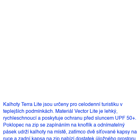
Velikost
Můžeme doručit do:
Zvolte variantu
2 610 Kč
–10 %
2 349 Kč
Měrná
Zvolte variantu
cena:
Přidat do košíku
Kalhoty Terra Lite jsou určeny pro celodenní turistiku v
teplejších podmínkách. Materiál Vector Lite je lehký,
rychleschnoucí a poskytuje ochranu před sluncem UPF 50+.
Poklopec na zip se zapínáním na knoflík a odnímatelný
pásek udrží kalhoty na místě, zatímco dvě síťované kapsy na
ruce a zadní kapsa na zip nabízí dostatek úložného prostoru