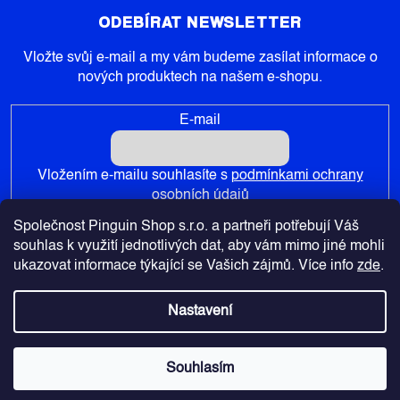
ODEBÍRAT NEWSLETTER
Vložte svůj e-mail a my vám budeme zasílat informace o
nových produktech na našem e-shopu.
E-mail
Vložením e-mailu souhlasíte s
podmínkami ochrany
osobních údajů
Společnost Pinguin Shop s.r.o. a partneři potřebují Váš
PŘIHLÁSIT SE
souhlas k využití jednotlivých dat, aby vám mimo jiné mohli
ukazovat informace týkající se Vašich zájmů. Více info
zde
.
Nastavení
Copyright 2026
Pinguin-Shop.cz
. Všechna práva vyhrazena.
Souhlasím
Vytvořil Shoptet