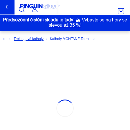
Přejít
na
obsah
Předsezónní čistění skladu je tady!
🏔️
Vybavte se na hory se
slevou až 35 %!
Domů
Trekingové kalhoty
Kalhoty MONTANE Terra Lite
KALHOTY MONTANE TERRA LITE
Průměrné
Neohodnoceno
Podrobnosti hodnocení
hodnocení
Značka:
MONTANE
produktu
je
0,0
z
5
hvězdiček.