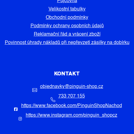
Půjčovna
Velikostní tabulky
Obchodní podmínky
Podmínky ochrany osobních údajů
Reklamační řád a vrácení zboží
Povinnost úhrady nákladů při nepřevzetí zásilky na dobírku
KONTAKT
objednavky
@
pinguin-shop.cz
733 707 155
https://www.facebook.com/PinguinShopNachod
https://www.instagram.com/pinguin_shopcz