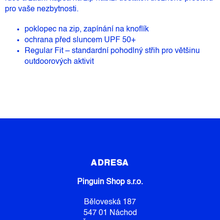
pro vaše nezbytnosti.
poklopec na zip, zapínání na knoflík
ochrana před sluncem UPF 50+
Regular Fit – standardní pohodlný střih pro většinu
outdoorových aktivit
Z
Á
P
ADRESA
A
Pinguin Shop s.r.o.
T
Í
Běloveská 187
547 01 Náchod