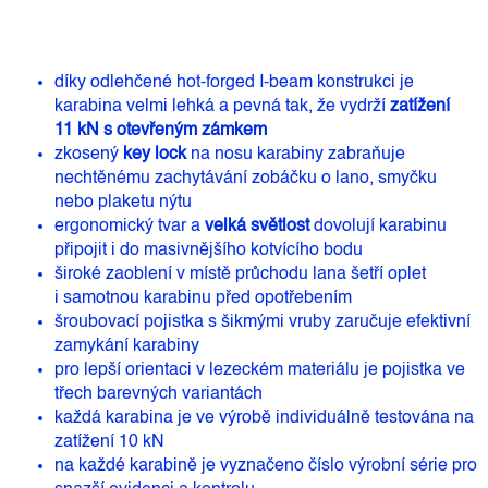
díky odlehčené hot-forged I-beam konstrukci je
karabina velmi lehká a pevná tak, že vydrží
zatížení
11 kN s otevřeným zámkem
zkosený
key lock
na nosu karabiny zabraňuje
nechtěnému zachytávání zobáčku o lano, smyčku
nebo plaketu nýtu
ergonomický tvar a
velká světlost
dovolují karabinu
připojit i do masivnějšího kotvícího bodu
široké zaoblení v místě průchodu lana šetří oplet
i samotnou karabinu před opotřebením
šroubovací pojistka s šikmými vruby zaručuje efektivní
zamykání karabiny
pro lepší orientaci v lezeckém materiálu je pojistka ve
třech barevných variantách
každá karabina je ve výrobě individuálně testována na
zatížení 10 kN
na každé karabině je vyznačeno číslo výrobní série pro