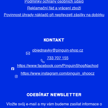
Podmínky ochrany osobních údajů
Reklamační řád a vrácení zboží
Povinnost úhrady nákladů při nepřevzetí zásilky na dobírku
KONTAKT
objednavky
@
pinguin-shop.cz
733 707 155
https://www.facebook.com/PinguinShopNachod
https://www.instagram.com/pinguin_shopcz
ODEBÍRAT NEWSLETTER
Vložte svůj e-mail a my vám budeme zasílat informace o