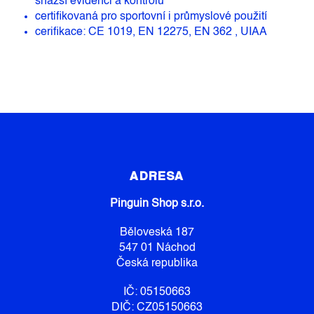
snazší evidenci a kontrolu
certifikovaná pro sportovní i průmyslové použití
cerifikace: CE 1019, EN 12275, EN 362 , UIAA
Z
Á
P
ADRESA
A
Pinguin Shop s.r.o.
T
Í
Běloveská 187
547 01 Náchod
Česká republika
IČ: 05150663
DIČ: CZ05150663