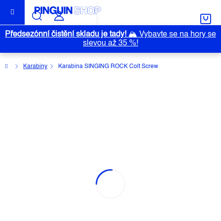
Přejít
na
obsah
Předsezónní čistění skladu je tady!
🏔️
Vybavte se na hory se
slevou až 35 %!
Domů
Karabiny
Karabina SINGING ROCK Colt Screw
KARABINA SINGING ROCK COLT
SCREW
Průměrné
Neohodnoceno
Podrobnosti hodnocení
hodnocení
Značka:
SINGING ROCK
produktu
je
0,0
z
5
hvězdiček.