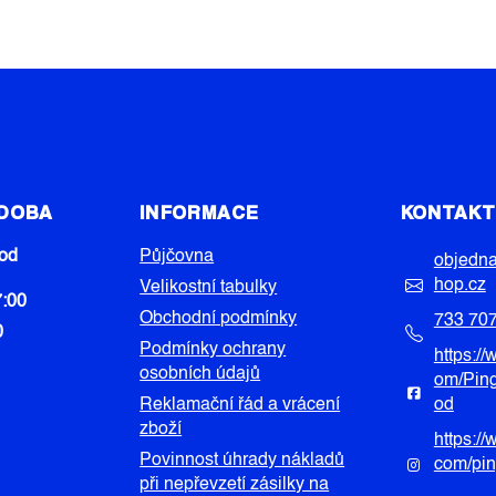
 DOBA
INFORMACE
KONTAK
od
Půjčovna
objedn
hop.cz
Velikostní tabulky
7:00
Obchodní podmínky
733 70
0
Podmínky ochrany
https:/
osobních údajů
om/Pin
Reklamační řád a vrácení
od
zboží
https:/
Povinnost úhrady nákladů
com/pi
při nepřevzetí zásilky na