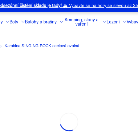
dsezónní čistění skladu je tady!
🏔️
Vybavte se na hory se slevou až 3
Kemping, stany a
ny
Boty
Batohy a brašny
Lezení
Vybav
vaření
Karabina SINGING ROCK ocelová oválná
OCK OCELOVÁ OVÁLNÁ
a:
SINGING ROCK
Univerzální ovál
šroubovací pojis
ve výškách tam, 
Detailní informa