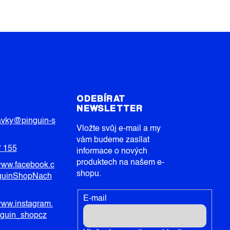
T
ODEBÍRAT
NEWSLETTER
avky
@
pinguin-s
Vložte svůj e-mail a my
vám budeme zasílat
7 155
informace o nových
produktech na našem e-
/www.facebook.c
shopu.
guinShopNach
E-mail
/www.instagram.
nguin_shopcz