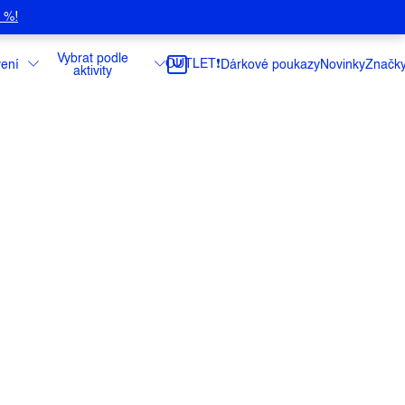
5 %!
Vybrat podle
OUTLET❗️
ení
Dárkové poukazy
Novinky
Značk
aktivity
ná ocelová karabina Singing Rock se
tkou a zámkem Key-Lock je ideální na práci
kde je potřeba její vysoké pevnosti.
ce