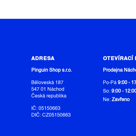
Z
Á
ADRESA
OTEVÍRACÍ
P
A
Pinguin Shop s.r.o.
Prodejna Nách
T
Běloveská 187
Po-Pá
9:00 - 1
Í
547 01 Náchod
So:
9:00 - 12:0
Česká republika
Ne:
Zavřeno
IČ: 05150663
DIČ: CZ05150663