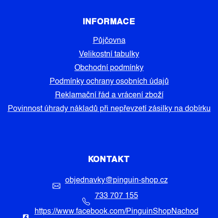
INFORMACE
Půjčovna
Velikostní tabulky
Obchodní podmínky
Podmínky ochrany osobních údajů
Reklamační řád a vrácení zboží
Povinnost úhrady nákladů při nepřevzetí zásilky na dobírku
KONTAKT
objednavky
@
pinguin-shop.cz
733 707 155
https://www.facebook.com/PinguinShopNachod