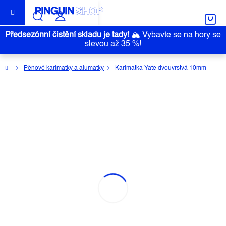
Přejít
na
obsah
Předsezónní čistění skladu je tady!
🏔️
Vybavte se na hory se
slevou až 35 %!
Domů
Pěnové karimatky a alumatky
Karimatka Yate dvouvrstvá 10mm
KARIMATKA YATE DVOUVRSTVÁ
10MM
Průměrné
Neohodnoceno
Podrobnosti hodnocení
Značka:
YATE
hodnocení
produktu
je
0,0
z
5
hvězdiček.