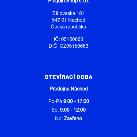
Pinguin Shop s.r.o.
T
Í
Běloveská 187
547 01 Náchod
Česká republika
IČ: 05150663
DIČ: CZ05150663
OTEVÍRACÍ DOBA
Prodejna Náchod
Po-Pá
9:00 - 17:00
So:
9:00 - 12:00
Ne:
Zavřeno