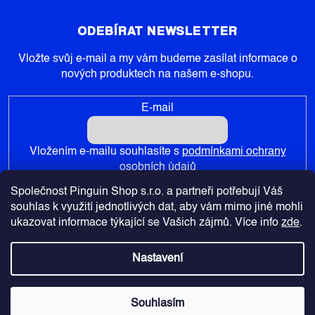
ODEBÍRAT NEWSLETTER
Vložte svůj e-mail a my vám budeme zasílat informace o
nových produktech na našem e-shopu.
E-mail
Vložením e-mailu souhlasíte s
podmínkami ochrany
osobních údajů
Společnost Pinguin Shop s.r.o. a partneři potřebují Váš
PŘIHLÁSIT SE
souhlas k využití jednotlivých dat, aby vám mimo jiné mohli
ukazovat informace týkající se Vašich zájmů. Více info
zde
.
Nastavení
Copyright 2026
Pinguin-Shop.cz
. Všechna práva vyhrazena.
Souhlasím
Vytvořil Shoptet