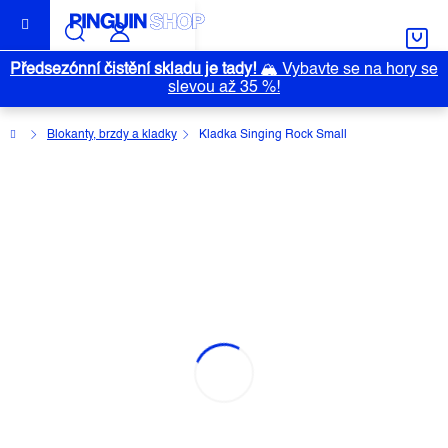
Přejít
na
obsah
Předsezónní čistění skladu je tady!
🏔️
Vybavte se na hory se
slevou až 35 %!
Domů
Blokanty, brzdy a kladky
Kladka Singing Rock Small
KLADKA SINGING ROCK SMALL
Průměrné
Neohodnoceno
Podrobnosti hodnocení
hodnocení
Značka:
SINGING ROCK
produktu
je
0,0
z
5
hvězdiček.