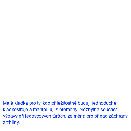
Barva
Můžeme doručit do:
11.8.2026
520 Kč
–8 %
478 Kč
Měrná
Skladem
(2 ks)
cena:
Přidat do košíku
Malá kladka pro ty, kdo příležitostně budují jednoduché
kladkostroje a manipulují s břemeny. Nezbytná součást
výbavy při ledovcových túrách, zejména pro případ záchrany
z trhliny.