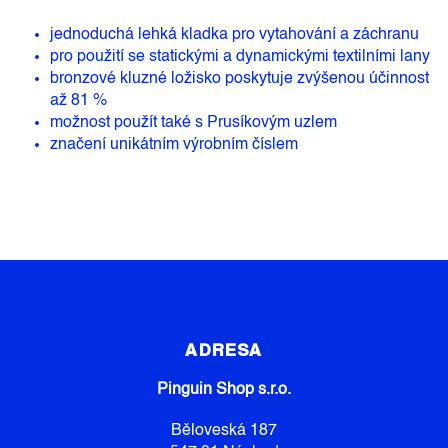
jednoduchá lehká kladka pro vytahování a záchranu
pro použití se statickými a dynamickými textilními lany
bronzové kluzné ložisko poskytuje zvýšenou účinnost
až 81 %
možnost použít také s Prusíkovým uzlem
značení unikátním výrobním číslem
Z
Á
P
ADRESA
A
Pinguin Shop s.r.o.
T
Í
Běloveská 187