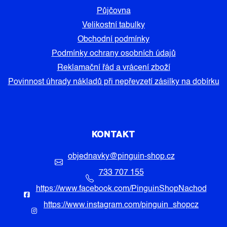
Půjčovna
Velikostní tabulky
Obchodní podmínky
Podmínky ochrany osobních údajů
Reklamační řád a vrácení zboží
Povinnost úhrady nákladů při nepřevzetí zásilky na dobírku
KONTAKT
objednavky
@
pinguin-shop.cz
733 707 155
https://www.facebook.com/PinguinShopNachod
https://www.instagram.com/pinguin_shopcz