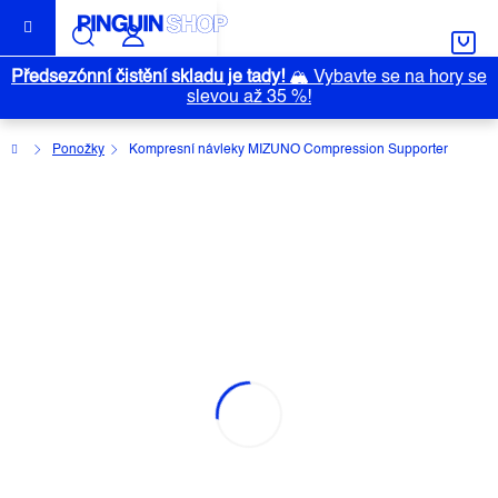
Přejít
na
obsah
Předsezónní čistění skladu je tady!
🏔️
Vybavte se na hory se
slevou až 35 %!
Domů
Ponožky
Kompresní návleky MIZUNO Compression Supporter
KOMPRESNÍ NÁVLEKY MIZUNO
COMPRESSION SUPPORTER
Průměrné
Neohodnoceno
Podrobnosti hodnocení
Značka:
MIZUNO
hodnocení
produktu
je
0,0
z
5
hvězdiček.