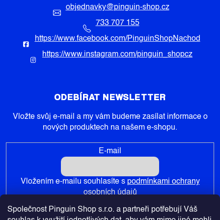
objednavky
@
pinguin-shop.cz
733 707 155
https://www.facebook.com/PinguinShopNachod
https://www.instagram.com/pinguin_shopcz
ODEBÍRAT NEWSLETTER
Vložte svůj e-mail a my vám budeme zasílat informace o
nových produktech na našem e-shopu.
E-mail
Vložením e-mailu souhlasíte s
podmínkami ochrany
osobních údajů
Společnost Pinguin Shop s.r.o. a partneři potřebují Váš
PŘIHLÁSIT SE