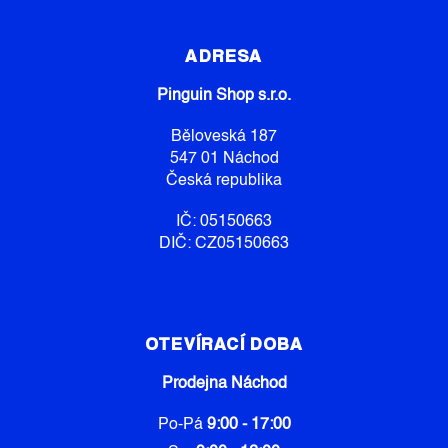
Z
Á
P
ADRESA
A
Pinguin Shop s.r.o.
T
Í
Běloveská 187
547 01 Náchod
Česká republika
IČ: 05150663
DIČ: CZ05150663
OTEVÍRACÍ DOBA
Prodejna Náchod
Po-Pá
9:00 - 17:00