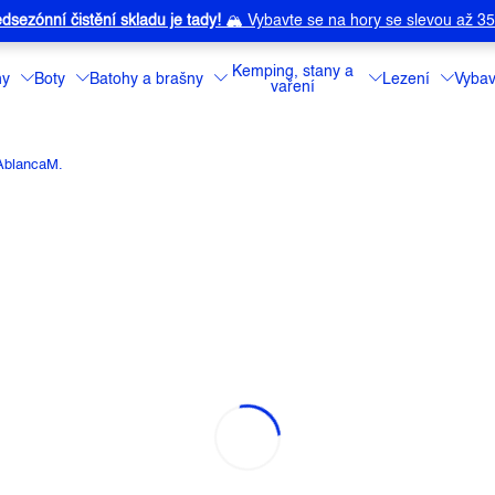
dsezónní čistění skladu je tady!
🏔️
Vybavte se na hory se slevou až 3
Kemping, stany a
ny
Boty
Batohy a brašny
Lezení
Vybav
vaření
AblancaM.
ANCAM.
a:
MALOJA
Pánská košile 
kteří hledají poh
střihem je
vyrobe
což zajišťuje
pří
povrch.