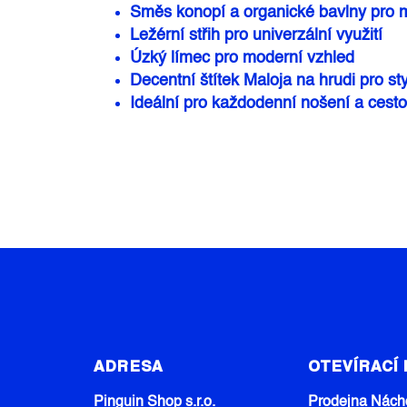
Směs konopí a organické bavlny pro m
Ležérní střih pro univerzální využití
Úzký límec pro moderní vzhled
Decentní štítek Maloja na hrudi pro sty
Ideální pro každodenní nošení a cest
Z
Á
ADRESA
OTEVÍRACÍ
P
A
Pinguin Shop s.r.o.
Prodejna Nách