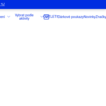
5 %!
Vybrat podle
OUTLET❗️
ení
Dárkové poukazy
Novinky
Značk
aktivity
Maloja ABLANCAM je
ideální volbou pro ty,
odlí a styl v jednom
. Tato košile s ležérním
na ze směsi konopí a organické bavlny
,
jemný pocit při nošení
a lehce kartáčovaný