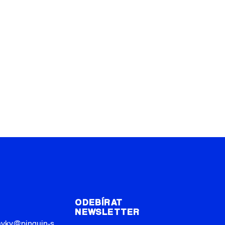
T
ODEBÍRAT
NEWSLETTER
avky
@
pinguin-s