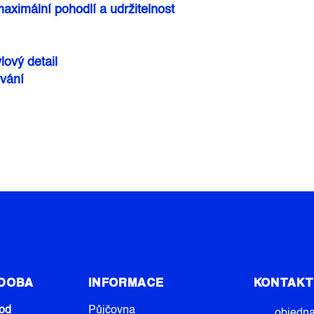
aximální pohodlí a udržitelnost
lový detail
ování
 DOBA
INFORMACE
KONTAK
od
Půjčovna
objedn