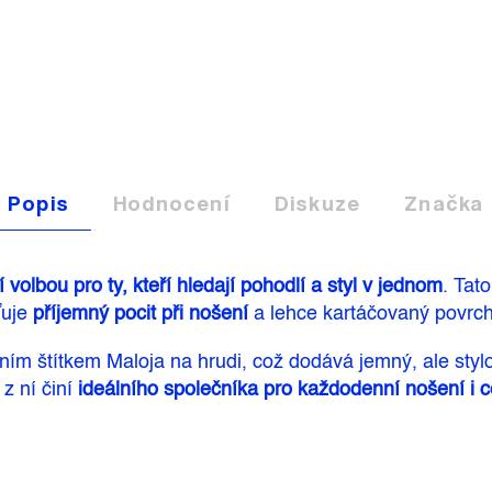
Popis
Hodnocení
Diskuze
Značka
í volbou pro ty, kteří hledají pohodlí a styl v jednom
. Tat
ťuje
příjemný pocit při nošení
a lehce kartáčovaný povrch
m štítkem Maloja na hrudi, což dodává jemný, ale stylo
 z ní činí
ideálního společníka pro každodenní nošení i 