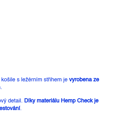
o košile s ležérním střihem je
vyrobena ze
.
vý detail.
Díky materiálu Hemp Check je
cestování
.