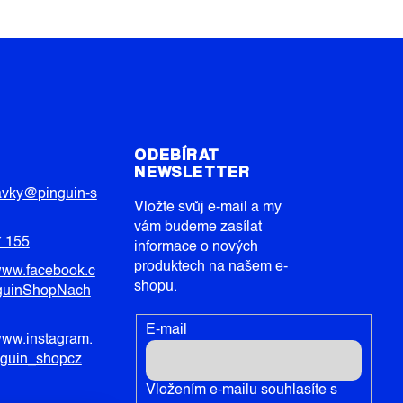
T
ODEBÍRAT
NEWSLETTER
avky
@
pinguin-s
Vložte svůj e-mail a my
vám budeme zasílat
7 155
informace o nových
produktech na našem e-
/www.facebook.c
shopu.
guinShopNach
E-mail
/www.instagram.
nguin_shopcz
Vložením e-mailu souhlasíte s