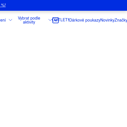
5 %!
Vybrat podle
OUTLET❗️
ení
Dárkové poukazy
Novinky
Značk
aktivity
ovka pro muže v extra nových sytých barvách
sty, pro volný čas.
ce