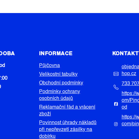
 DOBA
INFORMACE
KONTAK
od
Půjčovna
objedn
hop.cz
Velikostní tabulky
7:00
Obchodní podmínky
733 70
0
Podmínky ochrany
https:/
osobních údajů
om/Pin
Reklamační řád a vrácení
od
zboží
https:/
Povinnost úhrady nákladů
com/pi
při nepřevzetí zásilky na
dobírku