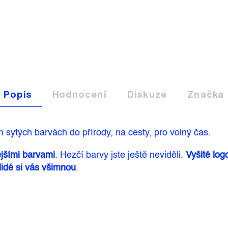
Popis
Hodnocení
Diskuze
Značka
h sytých barvách do přírody, na cesty, pro volný čas.
jšími barvami
. Hezčí barvy jste ještě neviděli.
Vyšité log
lidé si vás všimnou
.