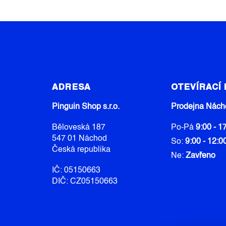
Z
Á
ADRESA
OTEVÍRACÍ
P
A
Pinguin Shop s.r.o.
Prodejna Nách
T
Běloveská 187
Po-Pá
9:00 - 1
Í
547 01 Náchod
So:
9:00 - 12:0
Česká republika
Ne:
Zavřeno
IČ: 05150663
DIČ: CZ05150663