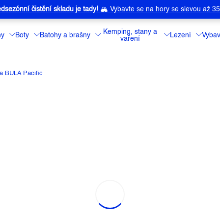
dsezónní čistění skladu je tady!
🏔️
Vybavte se na hory se slevou až 3
Kemping, stany a
ny
Boty
Batohy a brašny
Lezení
Vybav
vaření
ka BULA Pacific
FIC
í
Značka:
BULA
Originální kšilt
do přírody, na ce
Detailní informa