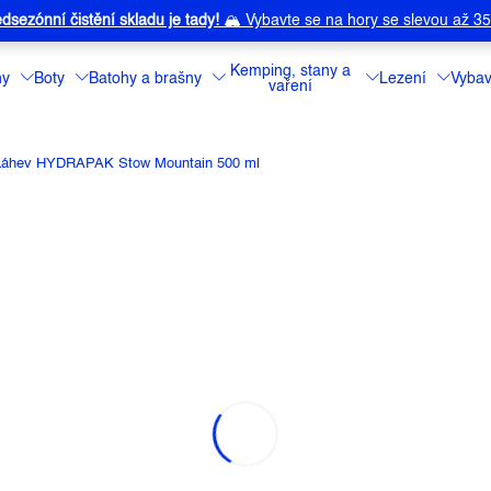
dsezónní čistění skladu je tady!
🏔️
Vybavte se na hory se slevou až 3
Kemping, stany a
ny
Boty
Batohy a brašny
Lezení
Vybav
vaření
Láhev HYDRAPAK Stow Mountain 500 ml
OW MOUNTAIN 500 ML
a:
HYDRAPAK
Ultralehká varia
Hydrapak. Je vy
měkkého termopl
po vyprázdnění s
minimum místa.