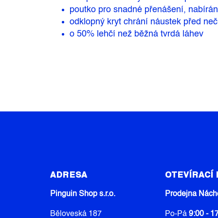
poutko pro snadné přenášení, nabírání
odklopný kryt chrání náustek před neč
o 50% lehčí než běžná tvrdá láhev
Z
Á
ADRESA
OTEVÍRACÍ
P
A
Pinguin Shop s.r.o.
Prodejna Nách
T
Běloveská 187
Po-Pá
9:00 - 1