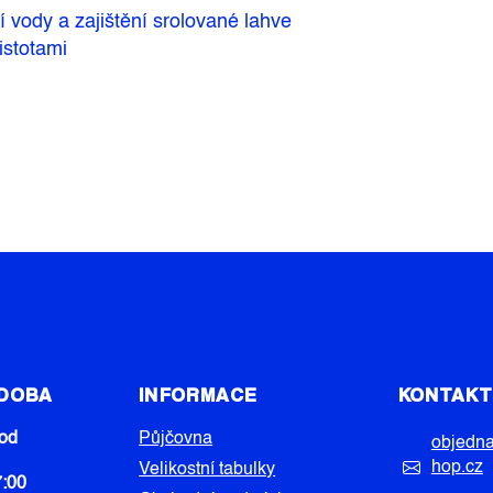
 vody a zajištění srolované lahve
istotami
 DOBA
INFORMACE
KONTAK
od
Půjčovna
objedn
hop.cz
Velikostní tabulky
7:00