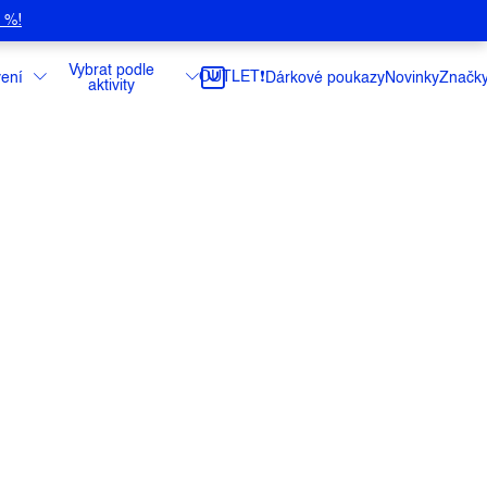
5 %!
Vybrat podle
OUTLET❗️
ení
Dárkové poukazy
Novinky
Značk
aktivity
nta turistické lahve na vodu od značky
robena z lehkého a
astického polyuretanu (TPU). Díky tomu ji
rolujete a v
batohu
vám tak zabere jen