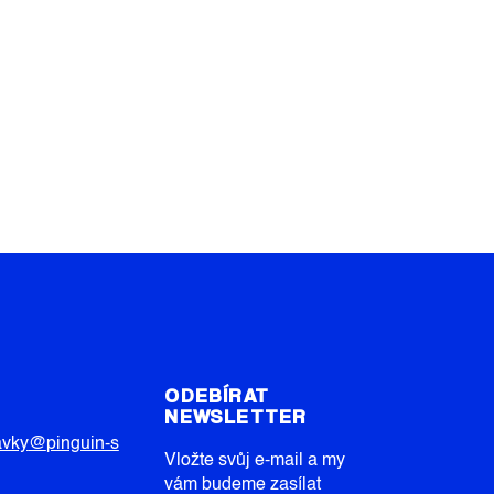
T
ODEBÍRAT
NEWSLETTER
avky
@
pinguin-s
Vložte svůj e-mail a my
vám budeme zasílat