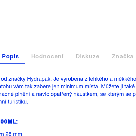
Popis
Hodnocení
Diskuze
Značka
odu od značky Hydrapak. Je vyrobena z lehkého a měkkéh
atohu
vám tak zabere jen minimum místa.
Můžete ji také
snadné plnění a navíc opatřený náustkem, se kterým se p
í turistiku.
00ML:
rem 28 mm