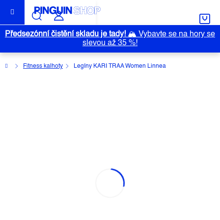
Přejít
na
obsah
Předsezónní čistění skladu je tady!
🏔️
Vybavte se na hory se
slevou až 35 %!
Domů
Fitness kalhoty
Legíny KARI TRAA Women Linnea
LEGÍNY KARI TRAA WOMEN
LINNEA
Průměrné
Neohodnoceno
Podrobnosti hodnocení
hodnocení
Značka:
KARI TRAA
produktu
je
0,0
z
5
hvězdiček.