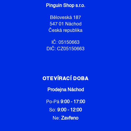
A
Pinguin Shop s.r.o.
T
Í
Běloveská 187
547 01 Náchod
Česká republika
IČ: 05150663
DIČ: CZ05150663
OTEVÍRACÍ DOBA
Prodejna Náchod
Po-Pá
9:00 - 17:00
So:
9:00 - 12:00
Ne:
Zavřeno