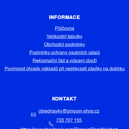
INFORMACE
Půjčovna
Velikostní tabulky
Obchodní podmínky
Podmínky ochrany osobních údajů
Reklamační řád a vrácení zboží
Povinnost úhrady nákladů při nepřevzetí zásilky na dobírku
KONTAKT
objednavky
@
pinguin-shop.cz
733 707 155