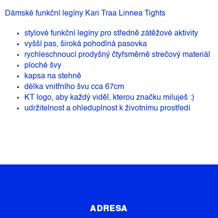
Dámské funkční legíny Kari Traa Linnea Tights
stylové funkční legíny pro středně zátěžové aktivity
vyšší pas, široká pohodlná pasovka
rychleschnoucí prodyšný čtyřsměrně strečový materiál
ploché švy
kapsa na stehně
délka vnitřního švu cca 67cm
KT logo, aby každý viděl, kterou značku miluješ :)
udržitelnost a ohleduplnost k životnímu prostředí
Z
Á
P
ADRESA