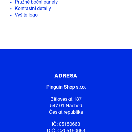
Pružné boční panely
Kontrastní detaily
Vyšité logo
Z
Á
P
ADRESA
A
Pinguin Shop s.r.o.
T
Í
Běloveská 187
547 01 Náchod
Česká republika
IČ: 05150663
DIČ: CZ05150663