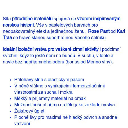
Síla
přírodního materiálu
spojená se
vzorem inspirovaným
norskou historií
. Vše v pastelových barvách pro
neopakovatelný efekt a jedinečnou ženu.
Rose Pant
od
Kari
Traa
se hravě stanou superhrdinou Vašeho šatníku.
Ideální izolační vrstva pro veškeré zimní aktivity
i podzimní
svrchní, když to ještě není na bundu. V suchu, v teple a
navíc bez nepříjemného odéru (bonus od Merino vlny).
Přiléhavý střih s elastickým pasem
Vlněné vlákno s vynikajicími termoizolačními
vlastnostmi za sucha i mokra
Měkký a příjemný materiál na omak
Možnost nošení přímo na těle jako základní vrstva
Žakárový úplet
Ploché švy pro maximálně hladký povrch a snadné
vrstvení