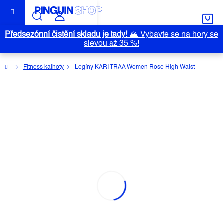
Přejít
na
obsah
Předsezónní čistění skladu je tady!
🏔️
Vybavte se na hory se
slevou až 35 %!
Domů
Fitness kalhoty
Legíny KARI TRAA Women Rose High Waist
LEGÍNY KARI TRAA WOMEN ROSE
HIGH WAIST
Průměrné
Neohodnoceno
Podrobnosti hodnocení
hodnocení
Značka:
KARI TRAA
produktu
je
0,0
z
5
hvězdiček.