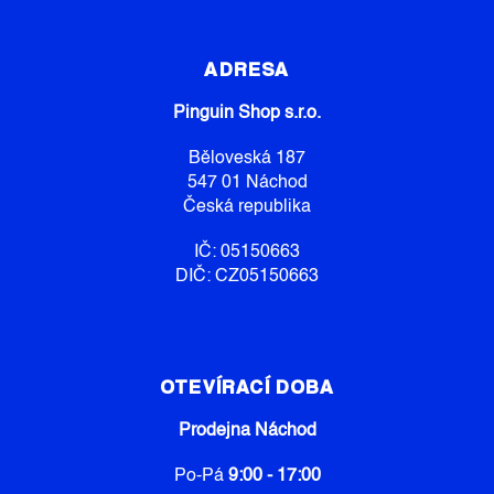
Z
Á
P
ADRESA
A
Pinguin Shop s.r.o.
T
Í
Běloveská 187
547 01 Náchod
Česká republika
IČ: 05150663
DIČ: CZ05150663
OTEVÍRACÍ DOBA
Prodejna Náchod
Po-Pá
9:00 - 17:00