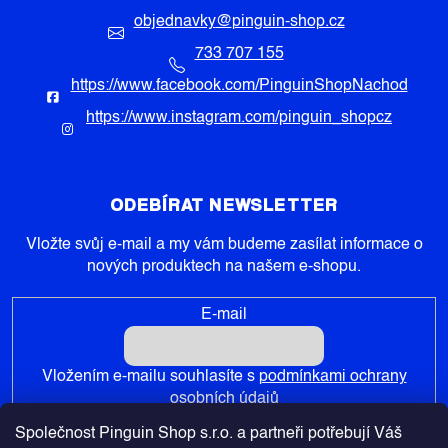
objednavky
@
pinguin-shop.cz
733 707 155
https://www.facebook.com/PinguinShopNachod
https://www.instagram.com/pinguin_shopcz
ODEBÍRAT NEWSLETTER
Vložte svůj e-mail a my vám budeme zasílat informace o
nových produktech na našem e-shopu.
E-mail
Vložením e-mailu souhlasíte s
podmínkami ochrany
osobních údajů
Společnost Pinguin Shop s.r.o. a partneři potřebují Váš
PŘIHLÁSIT SE