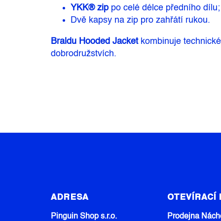
YKK® zip
po celé délce předního dílu;
Dvě kapsy na zip pro zahřátí rukou.
Braldu Hooded Jacket
kombinuje technické 
dobrodružstvích.
Z
Á
ADRESA
OTEVÍRACÍ
P
A
Pinguin Shop s.r.o.
Prodejna Nách