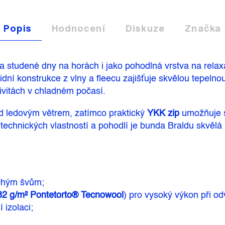
Popis
Hodnocení
Diskuze
Značka
na studené dny na horách i jako pohodlná vrstva na rela
ridní konstrukce z vlny a fleecu zajišťuje skvělou tepelnou
tivitách v chladném počasí.
 ledovým větrem, zatímco praktický
YKK zip
umožňuje s
echnických vlastností a pohodlí je bunda Braldu skvělá 
ochým švům;
82 g/m² Pontetorto® Tecnowool
) pro vysoký výkon při od
 izolaci;