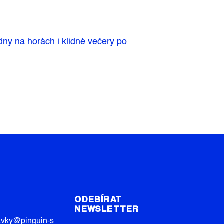
 dny na horách i klidné večery po
T
ODEBÍRAT
NEWSLETTER
avky
@
pinguin-s