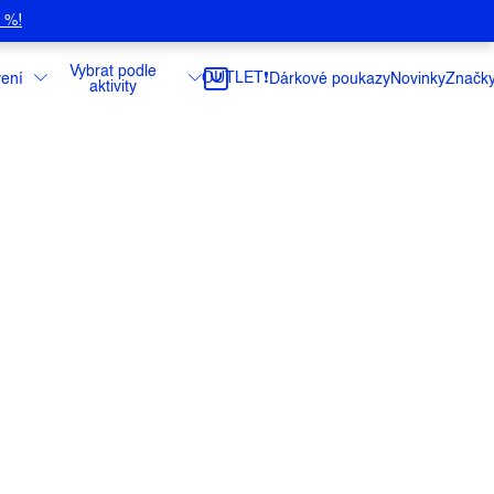
5 %!
Vybrat podle
OUTLET❗️
ení
Dárkové poukazy
Novinky
Značk
aktivity
hřejivá mikina s kapucí je nezbytným
uhé dny na sněhu i pro chvíle odpočinku
ce