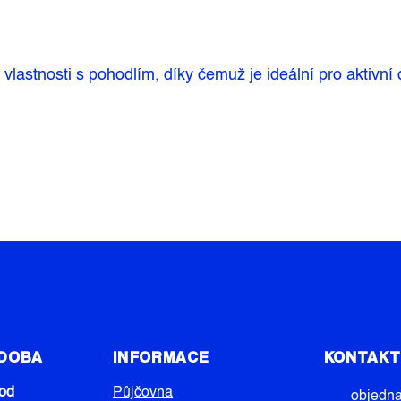
vlastnosti s pohodlím, díky čemuž je ideální pro aktivní
 DOBA
INFORMACE
KONTAK
od
Půjčovna
objedn