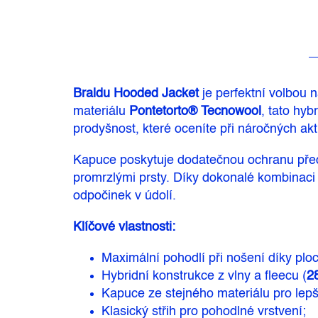
Braldu Hooded Jacket
je perfektní volbou 
materiálu
Pontetorto® Tecnowool
, tato hyb
prodyšnost, které oceníte při náročných ak
Kapuce poskytuje dodatečnou ochranu před
promrzlými prsty. Díky dokonalé kombinaci t
odpočinek v údolí.
Klíčové vlastnosti:
Maximální pohodlí při nošení díky pl
Hybridní konstrukce z vlny a fleecu (
2
Kapuce ze stejného materiálu pro lepší
Klasický střih pro pohodlné vrstvení;