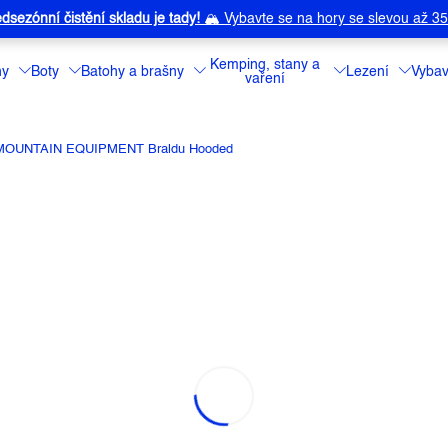
dsezónní čistění skladu je tady!
🏔️
Vybavte se na hory se slevou až 3
Kemping, stany a
ny
Boty
Batohy a brašny
Lezení
Vybav
vaření
 MOUNTAIN EQUIPMENT Braldu Hooded
UIPMENT BRALDU HOODED
a:
MOUNTAIN EQUIPMENT
Tato pohodlná a 
doplňkem pro dlo
po nich.
Detailní informa