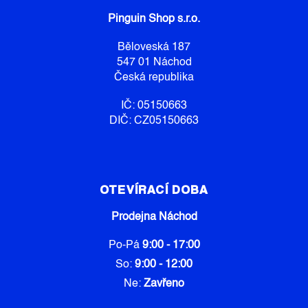
A
Pinguin Shop s.r.o.
T
Í
Běloveská 187
547 01 Náchod
Česká republika
IČ: 05150663
DIČ: CZ05150663
OTEVÍRACÍ DOBA
Prodejna Náchod
Po-Pá
9:00 - 17:00
So:
9:00 - 12:00
Ne:
Zavřeno