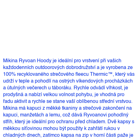
Měrná
Skladem
(1 ks)
cena:
Přidat do košíku
Mikina Ryvoan Hoody je ideální pro vrstvení při vašich
každodenních outdoorových dobrodružství a je vyrobena ze
100% recyklovaného strečového fleecu Thermic™, který vás
udrží v teple a pohodlí na ostrých víkendových procházkách
a útulných večerech u táboráku. Rychle odvádí vlhkost, je
prodyšná a nabízí velkou volnost pohybu, je vhodná pro
řadu aktivit a rychle se stane vaší oblíbenou střední vrstvou.
Mikina má kapuci z měkké tkaniny a strečové zakončení na
kapuci, manžetách a lemu, což dává Ryvoanovi pohodlný
střih, který je ideální pro ochranu před chladem. Dvě kapsy s
měkkou síťovinou mohou být použity k zahřátí rukou v
chladných dnech, zatímco kapsa na zip v horní části paže je