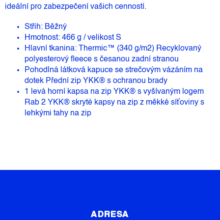
ideální pro zabezpečení vašich cenností.
Střih: Běžný
Hmotnost: 466 g / velikost S
Hlavní tkanina: Thermic™ (340 g/m2) Recyklovaný
polyesterový fleece s česanou zadní stranou
Pohodlná látková kapuce se strečovým vázáním na
dotek Přední zip YKK® s ochranou brady
1 levá horní kapsa na zip YKK® s vyšívaným logem
Rab 2 YKK® skryté kapsy na zip z měkké síťoviny s
lehkými tahy na zip
Z
Á
P
ADRESA