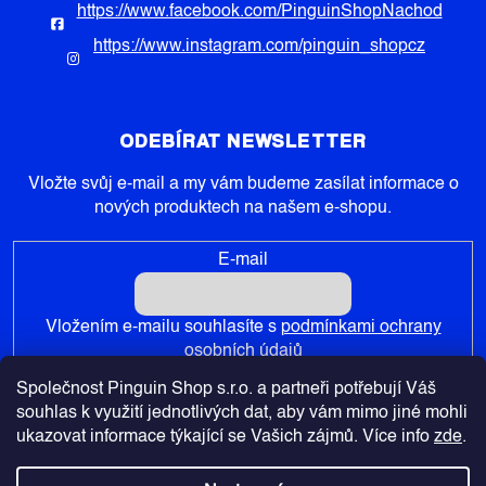
https://www.facebook.com/PinguinShopNachod
https://www.instagram.com/pinguin_shopcz
ODEBÍRAT NEWSLETTER
Vložte svůj e-mail a my vám budeme zasílat informace o
nových produktech na našem e-shopu.
E-mail
Vložením e-mailu souhlasíte s
podmínkami ochrany
osobních údajů
Společnost Pinguin Shop s.r.o. a partneři potřebují Váš
PŘIHLÁSIT SE
souhlas k využití jednotlivých dat, aby vám mimo jiné mohli
ukazovat informace týkající se Vašich zájmů. Více info
zde
.