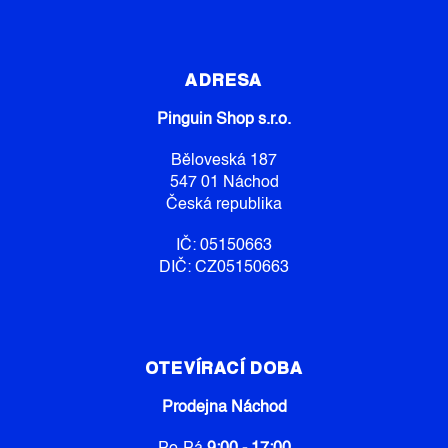
Z
Á
P
ADRESA
A
Pinguin Shop s.r.o.
T
Í
Běloveská 187
547 01 Náchod
Česká republika
IČ: 05150663
DIČ: CZ05150663
OTEVÍRACÍ DOBA
Prodejna Náchod