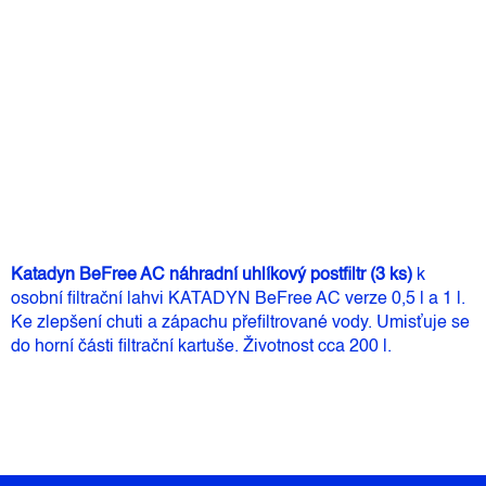
Můžeme doručit do:
12.8.2026
795 Kč
Měrná
Skladem
(1 ks)
cena:
Přidat do košíku
Katadyn BeFree AC náhradní uhlíkový postfiltr (3 ks)
k
osobní filtrační lahvi KATADYN BeFree AC verze 0,5 l a 1 l.
Ke zlepšení chuti a zápachu přefiltrované vody. Umisťuje se
do horní části filtrační kartuše. Životnost cca 200 l.