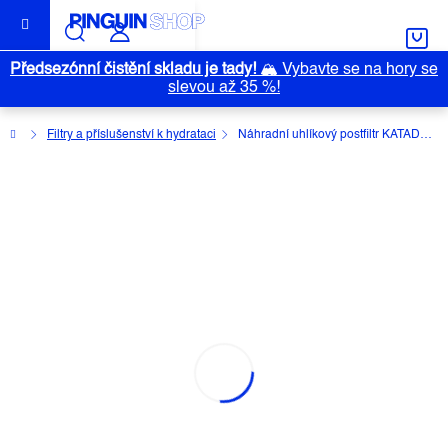
Přejít
na
obsah
Předsezónní čistění skladu je tady!
🏔️
Vybavte se na hory se
slevou až 35 %!
Domů
Filtry a příslušenství k hydrataci
Náhradní uhlíkový postfiltr KATADYN BeFree AC
NÁHRADNÍ UHLÍKOVÝ POSTFILTR
KATADYN BEFREE AC
Průměrné
Neohodnoceno
Podrobnosti hodnocení
hodnocení
Značka:
KATADYN
produktu
je
0,0
z
5
hvězdiček.