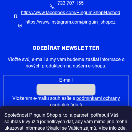
733 707 155
https://www.facebook.com/PinguinShopNachod
https://www.instagram.com/pinguin_shopcz
ODEBÍRAT NEWSLETTER
Vložte svůj e-mail a my vám budeme zasílat informace o
nových produktech na našem e-shopu.
E-mail
Vložením e-mailu souhlasíte s
podmínkami ochrany
osobních údajů
Společnost Pinguin Shop s.r.o. a partneři potřebují Váš
PŘIHLÁSIT SE
souhlas k využití jednotlivých dat, aby vám mimo jiné mohli
ukazovat informace týkající se Vašich zájmů. Více info
zde
.