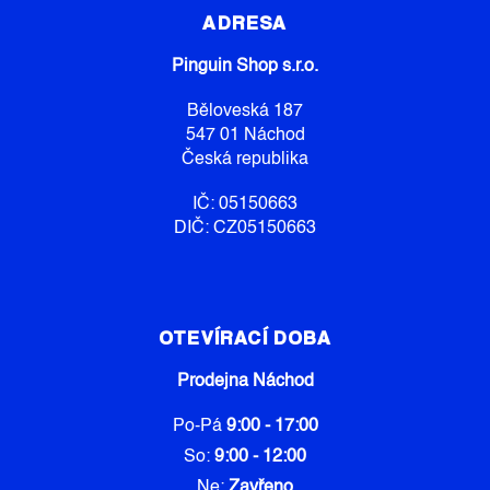
P
ADRESA
A
Pinguin Shop s.r.o.
T
Í
Běloveská 187
547 01 Náchod
Česká republika
IČ: 05150663
DIČ: CZ05150663
OTEVÍRACÍ DOBA
Prodejna Náchod
Po-Pá
9:00 - 17:00
So:
9:00 - 12:00
Ne:
Zavřeno