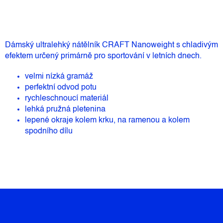
Dámský ultralehký nátělník CRAFT Nanoweight s chladivým
efektem určený primárně pro sportování v letních dnech.
velmi nízká gramáž
perfektní odvod potu
rychleschnoucí materiál
lehká pružná pletenina
lepené okraje kolem krku, na ramenou a kolem
spodního dílu
Z
Á