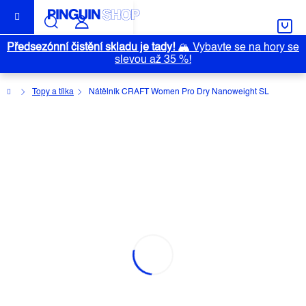
Přejít
na
obsah
Předsezónní čistění skladu je tady!
🏔️
Vybavte se na hory se
slevou až 35 %!
Domů
Topy a tílka
Nátělník CRAFT Women Pro Dry Nanoweight SL
NÁTĚLNÍK CRAFT WOMEN PRO
DRY NANOWEIGHT SL
Průměrné
Neohodnoceno
Podrobnosti hodnocení
Outlet
hodnocení
Značka:
CRAFT
produktu
je
0,0
z
5
hvězdiček.