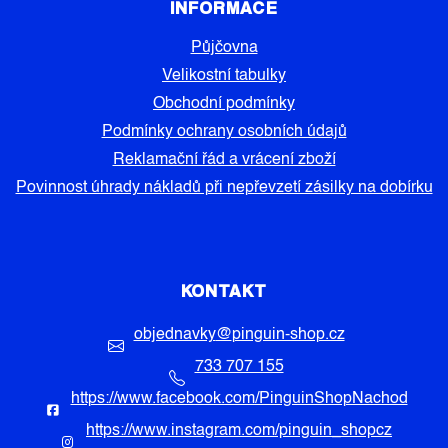
INFORMACE
Půjčovna
Velikostní tabulky
Obchodní podmínky
Podmínky ochrany osobních údajů
Reklamační řád a vrácení zboží
Povinnost úhrady nákladů při nepřevzetí zásilky na dobírku
KONTAKT
objednavky
@
pinguin-shop.cz
733 707 155
https://www.facebook.com/PinguinShopNachod
https://www.instagram.com/pinguin_shopcz