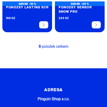
220 Kč
–10 %
329 Kč
–24 %
PONOŽKY LASTING SCR
PONOŽKY SENSOR
SNOW PRO
198 Kč
249 Kč
6
položek celkem
O
V
L
Á
D
A
C
Z
Í
Á
P
P
R
ADRESA
V
A
K
Pinguin Shop s.r.o.
T
Y