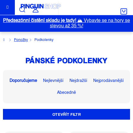
Přejít
na
obsah
Předsezónní čistění skladu je tady!
🏔️
Vybavte se na hory se
slevou až 35 %!
Domů
Ponožky
Podkolenky
PÁNSKÉ PODKOLENKY
Ř
A
Doporučujeme
Nejlevnější
Nejdražší
Nejprodávanější
Z
Abecedně
E
N
Í
OTEVŘÍT FILTR
P
R
O