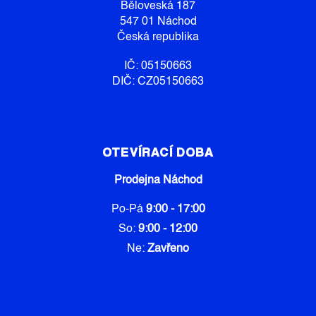
Í
V
Běloveská 187
Ý
547 01 Náchod
P
Česká republika
I
S
IČ: 05150663
U
DIČ: CZ05150663
OTEVÍRACÍ DOBA
Prodejna Náchod
Po-Pá
9:00 - 17:00
So:
9:00 - 12:00
Ne:
Zavřeno