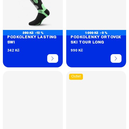
380 Kč
–10 %
1 099 Kč
–9 %
PODKOLENKY LASTING
PODKOLENKY ORTOVOX
SWI
SKI TOUR LONG
342 Kč
990 Kč
Outlet