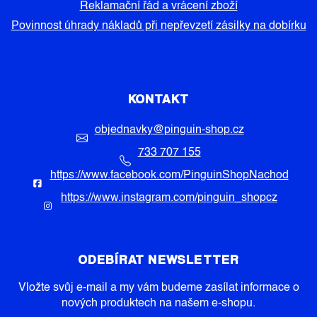
Reklamační řád a vrácení zboží
Povinnost úhrady nákladů při nepřevzetí zásilky na dobírku
KONTAKT
objednavky
@
pinguin-shop.cz
733 707 155
https://www.facebook.com/PinguinShopNachod
https://www.instagram.com/pinguin_shopcz
ODEBÍRAT NEWSLETTER
Vložte svůj e-mail a my vám budeme zasílat informace o
nových produktech na našem e-shopu.