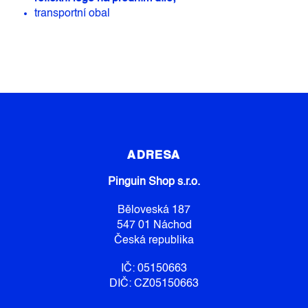
transportní obal
Z
Á
P
ADRESA
A
Pinguin Shop s.r.o.
T
Í
Běloveská 187
547 01 Náchod
Česká republika
IČ: 05150663
DIČ: CZ05150663