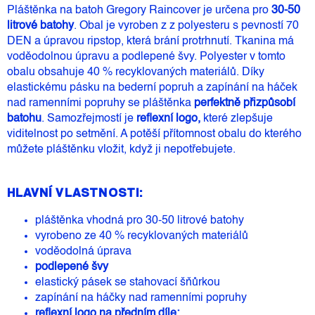
Pláštěnka na batoh Gregory Raincover je určena pro
30-50
litrové batohy
. Obal je vyroben z z polyesteru s pevností 70
DEN a úpravou ripstop, která brání protrhnutí. Tkanina má
voděodolnou úpravu a podlepené švy. Polyester v tomto
obalu obsahuje 40 % recyklovaných materiálů. Díky
elastickému pásku na bederní popruh a zapínání na háček
nad ramenními popruhy se pláštěnka
perfektně přizpůsobí
batohu
. Samozřejmostí je
reflexní logo,
které zlepšuje
viditelnost po setmění. A potěší přítomnost obalu do kterého
můžete pláštěnku vložit, když ji nepotřebujete.
HLAVNÍ VLASTNOSTI:
pláštěnka vhodná pro 30-50 litrové batohy
vyrobeno ze 40 % recyklovaných materiálů
voděodolná úprava
podlepené švy
elastický pásek se stahovací šňůrkou
zapínání na háčky nad ramenními popruhy
reflexní logo na předním díle;