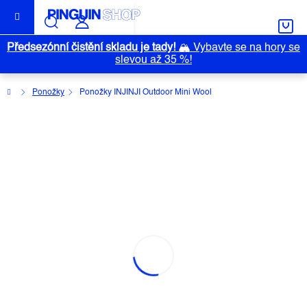
Přejít
na
obsah
Předsezónní čistění skladu je tady!
🏔️
Vybavte se na hory se
slevou až 35 %!
Domů
Ponožky
Ponožky INJINJI Outdoor Mini Wool
PONOŽKY INJINJI OUTDOOR MINI
WOOL
Průměrné
Neohodnoceno
Podrobnosti hodnocení
Značka:
INJINJI
hodnocení
produktu
je
0,0
z
5
hvězdiček.