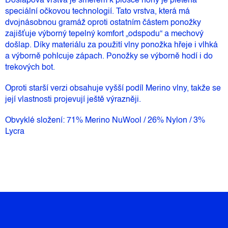
Došlapová vrstva je směrem k plosce nohy je pletena
speciální očkovou technologií. Tato vrstva, která má
dvojnásobnou gramáž oproti ostatním částem ponožky
zajišťuje výborný tepelný komfort „odspodu“ a mechový
došlap. Díky materiálu za použití vlny ponožka hřeje i vlhká
a výborně pohlcuje zápach. Ponožky se výborně hodí i do
trekových bot.
Oproti starší verzi obsahuje vyšší podíl Merino vlny, takže se
její vlastnosti projevují ještě výrazněji.
Obvyklé složení: 71% Merino NuWool / 26% Nylon / 3%
Lycra
Z
Á