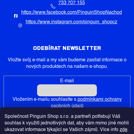
733 707 155
https://www.facebook.com/PinguinShopNachod
https://www.instagram.com/pinguin_shopcz
ODEBÍRAT NEWSLETTER
Vložte svůj e-mail a my vám budeme zasílat informace o
nových produktech na našem e-shopu.
E-mail
Vložením e-mailu souhlasíte s
podmínkami ochrany
osobních údajů
Společnost Pinguin Shop s.r.o. a partneři potřebují Váš
PŘIHLÁSIT SE
souhlas k využití jednotlivých dat, aby vám mimo jiné mohli
ukazovat informace týkající se Vašich zájmů. Více info
zde
.