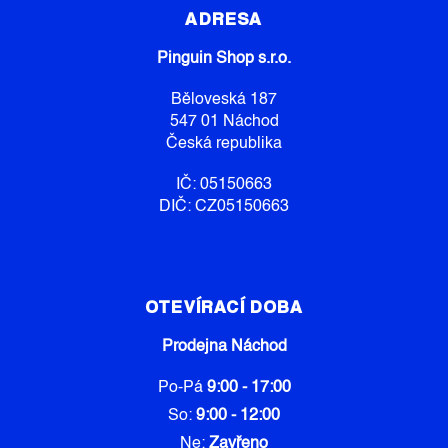
P
ADRESA
A
Pinguin Shop s.r.o.
T
Í
Běloveská 187
547 01 Náchod
Česká republika
IČ: 05150663
DIČ: CZ05150663
OTEVÍRACÍ DOBA
Prodejna Náchod
Po-Pá
9:00 - 17:00
So:
9:00 - 12:00
Ne:
Zavřeno