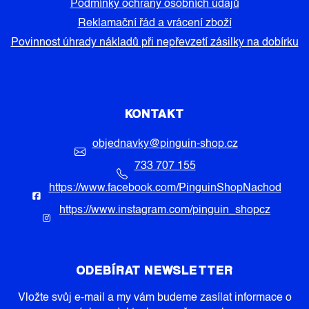
Podmínky ochrany osobních údajů
Reklamační řád a vrácení zboží
Povinnost úhrady nákladů při nepřevzetí zásilky na dobírku
KONTAKT
objednavky
@
pinguin-shop.cz
733 707 155
https://www.facebook.com/PinguinShopNachod
https://www.instagram.com/pinguin_shopcz
ODEBÍRAT NEWSLETTER
Vložte svůj e-mail a my vám budeme zasílat informace o