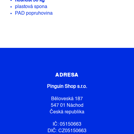
nosnost 50 kg
plastová spona
PAD popruhovina
Z
Á
P
ADRESA
A
Pinguin Shop s.r.o.
T
Í
Běloveská 187
547 01 Náchod
Česká republika
IČ: 05150663
DIČ: CZ05150663