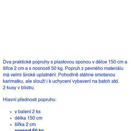
116 Kč
Měrná
Skladem
(2 ks)
cena:
Přidat do košíku
Dva praktické popruhy s plastovou sponou v délce 150 cm a
šířce 2 cm a s nosností 50 kg. Popruh z pevného materiálu
má velmi široké uplatnění. Pohodlně stáhne smotanou
karimatku, ale slouží i k uchycení vybavení na batoh atd.
2 kusy v blistru.
Hlavní přednosti popruhu:
v balení 2 ks
délka 150 cm
šířka 2 cm