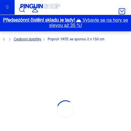
Přejít
na
obsah
Předsezónní čistění skladu je tady!
🏔️
Vybavte se na hory se
slevou až 35 %!
Domů
Cestovní doplňky
Popruh YATE se sponou 2 x 150 cm
POPRUH YATE SE SPONOU 2 X 150
CM
Průměrné
Neohodnoceno
Podrobnosti hodnocení
Značka:
YATE
hodnocení
produktu
je
0,0
z
5
hvězdiček.