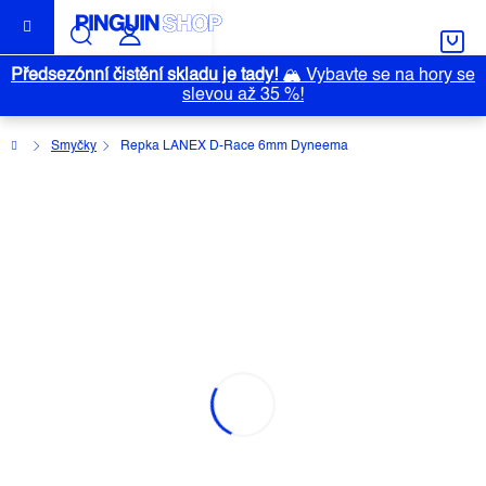
Přejít
na
obsah
Předsezónní čistění skladu je tady!
🏔️
Vybavte se na hory se
slevou až 35 %!
Domů
Smyčky
Repka LANEX D-Race 6mm Dyneema
REPKA LANEX D-RACE 6MM
DYNEEMA
Průměrné
Neohodnoceno
Podrobnosti hodnocení
Značka:
LANEX
hodnocení
produktu
je
0,0
z
5
hvězdiček.