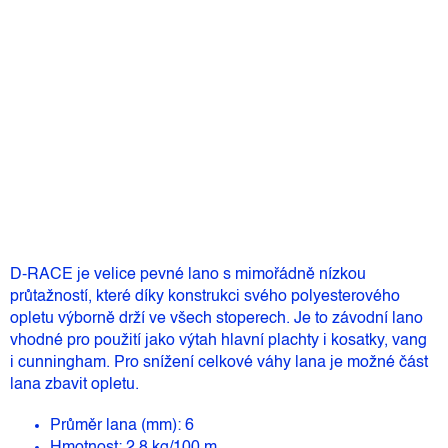
Můžeme doručit do:
12.8.2026
70 Kč
–10 %
63 Kč
Měrná
Skladem
(>5 ks)
cena:
Přidat do košíku
D-RACE je velice pevné lano s mimořádně nízkou
průtažností, které díky konstrukci svého polyesterového
opletu výborně drží ve všech stoperech. Je to závodní lano
vhodné pro použití jako výtah hlavní plachty i kosatky, vang
i cunningham. Pro snížení celkové váhy lana je možné část
lana zbavit opletu.
Průměr lana (mm): 6