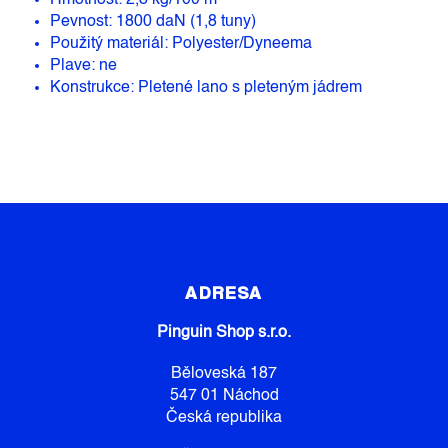
Hmotnost: 2,8 kg/100 m
Pevnost: 1800 daN (1,8 tuny)
Použitý materiál: Polyester/Dyneema
Plave: ne
Konstrukce: Pletené lano s pleteným jádrem
Z
Á
P
ADRESA
A
Pinguin Shop s.r.o.
T
Í
Běloveská 187
547 01 Náchod
Česká republika