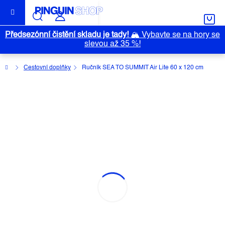
Přejít
na
obsah
Předsezónní čistění skladu je tady!
🏔️
Vybavte se na hory se
slevou až 35 %!
Domů
Cestovní doplňky
Ručník SEA TO SUMMIT Air Lite 60 x 120 cm
RUČNÍK SEA TO SUMMIT AIR LITE
60 X 120 CM
Průměrné
Neohodnoceno
Podrobnosti hodnocení
hodnocení
Značka:
SEA TO SUMMIT
produktu
je
0,0
z
5
hvězdiček.