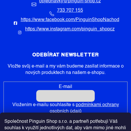
objednavky
@
pinguin-shop.cz
733 707 155
https://www.facebook.com/PinguinShopNachod
https://www.instagram.com/pinguin_shopcz
ODEBÍRAT NEWSLETTER
Vložte svůj e-mail a my vám budeme zasílat informace o
nových produktech na našem e-shopu.
E-mail
Vložením e-mailu souhlasíte s
podmínkami ochrany
osobních údajů
Společnost Pinguin Shop s.r.o. a partneři potřebují Váš
PŘIHLÁSIT SE
souhlas k využití jednotlivých dat, aby vám mimo jiné mohli