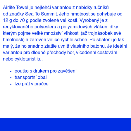
Airlite Towel je nejlehčí variantou z nabídky ručníků
od značky Sea To Summit. Jeho hmotnost se pohybuje od
12 g do 70 g podle zvolené velikosti. Vyrobený je z
recyklovaného polyesteru a polyamidových vláken, díky
kterým pojme velké množství vlhkosti (až trojnásobek své
hmotnosti) a zároveň velice rychle schne. Po sbalení je tak
malý, že ho snadno ztatíte uvnitř vlastního
batohu
. Je ideální
variantou pro dlouhé přechody hor, vícedenní cestování
nebo cykloturistiku.
poutko s drukem pro zavěšení
transportní obal
lze prát v pračce
Z