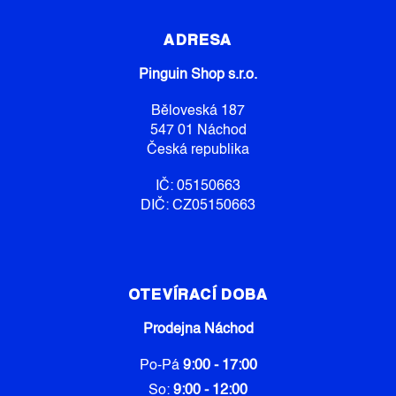
Á
P
ADRESA
A
Pinguin Shop s.r.o.
T
Í
Běloveská 187
547 01 Náchod
Česká republika
IČ: 05150663
DIČ: CZ05150663
OTEVÍRACÍ DOBA
Prodejna Náchod
Po-Pá
9:00 - 17:00
So:
9:00 - 12:00