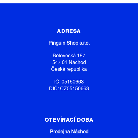
Z
Á
P
ADRESA
A
Pinguin Shop s.r.o.
T
Í
Běloveská 187
547 01 Náchod
Česká republika
IČ: 05150663
DIČ: CZ05150663
OTEVÍRACÍ DOBA
Prodejna Náchod