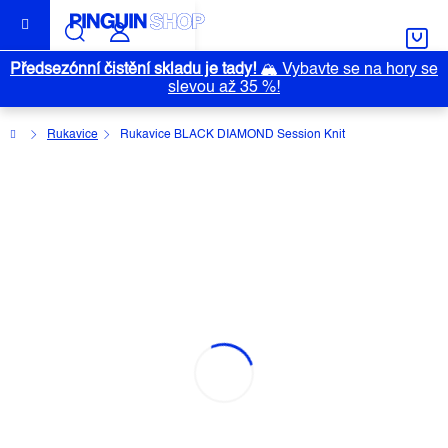
Přejít
na
obsah
Předsezónní čistění skladu je tady!
🏔️
Vybavte se na hory se
slevou až 35 %!
Domů
Rukavice
Rukavice BLACK DIAMOND Session Knit
RUKAVICE BLACK DIAMOND
SESSION KNIT
Průměrné
Neohodnoceno
Podrobnosti hodnocení
hodnocení
Značka:
BLACK DIAMOND
produktu
je
0,0
z
5
hvězdiček.