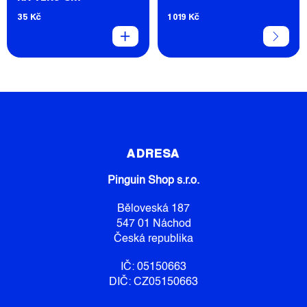
ROZMARÝNEM A
35 Kč
1 019 Kč
LANOLÍNEM 35ML
Z
Á
P
ADRESA
A
Pinguin Shop s.r.o.
T
Í
Běloveská 187
547 01 Náchod
Česká republika
IČ: 05150663
DIČ: CZ05150663