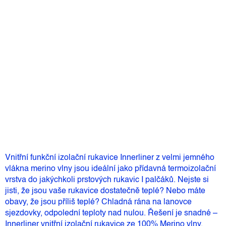
Můžeme doručit do:
Zvolte variantu
799 Kč
–15 %
679 Kč
Měrná
Zvolte variantu
cena:
Přidat do košíku
Vnitřní funkční izolační rukavice Innerliner z velmi jemného
vlákna merino vlny jsou ideální jako přídavná termoizolační
vrstva do jakýchkoli prstových rukavic I palčáků. Nejste si
jisti, že jsou vaše rukavice dostatečně teplé? Nebo máte
obavy, že jsou příliš teplé? Chladná rána na lanovce
sjezdovky, odpolední teploty nad nulou. Řešení je snadné –
Innerliner vnitřní izolační rukavice ze 100% Merino vlny.