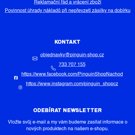
Reklamační řád a vrácení zboží
Povinnost úhrady nákladů při nepřevzetí zásilky na dobírku
KONTAKT
objednavky
@
pinguin-shop.cz
733 707 155
https://www.facebook.com/PinguinShopNachod
https://www.instagram.com/pinguin_shopcz
ODEBÍRAT NEWSLETTER
Vložte svůj e-mail a my vám budeme zasílat informace o
nových produktech na našem e-shopu.