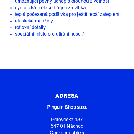
umožňující pevný úchop a dlouhou životnost
syntetická izolace hřeje i za vlhka
teplá počesaná podšívka pro ještě lepší zateplení
elastické manžety
reflexní detaily
speciální místo pro utírání nosu :)
Z
Á
P
ADRESA
A
Pinguin Shop s.r.o.
T
Í
Běloveská 187
547 01 Náchod
Česká republika