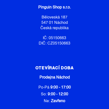
A
Pinguin Shop s.r.o.
T
Í
Běloveská 187
547 01 Náchod
Česká republika
IČ: 05150663
DIČ: CZ05150663
OTEVÍRACÍ DOBA
Prodejna Náchod
Po-Pá
9:00 - 17:00
So:
9:00 - 12:00
Ne:
Zavřeno