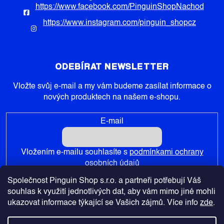
https://www.facebook.com/PinguinShopNachod
https://www.instagram.com/pinguin_shopcz
ODEBÍRAT NEWSLETTER
Vložte svůj e-mail a my vám budeme zasílat informace o
nových produktech na našem e-shopu.
E-mail
Vložením e-mailu souhlasíte s
podmínkami ochrany
osobních údajů
Společnost Pinguin Shop s.r.o. a partneři potřebují Váš
PŘIHLÁSIT SE
souhlas k využití jednotlivých dat, aby vám mimo jiné mohli
ukazovat informace týkající se Vašich zájmů. Více info
zde
.