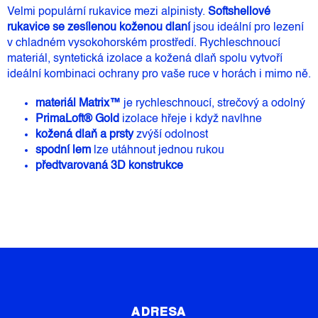
Velmi populární rukavice mezi alpinisty.
Softshellové
rukavice se zesílenou koženou dlaní
jsou ideální pro lezení
v chladném vysokohorském prostředí. Rychleschnoucí
materiál, syntetická izolace a kožená dlaň spolu vytvoří
ideální kombinaci ochrany pro vaše ruce v horách i mimo ně.
materiál Matrix™
je rychleschnoucí, strečový a odolný
PrimaLoft® Gold
izolace hřeje i když navlhne
kožená dlaň a prsty
zvýší odolnost
spodní lem
lze utáhnout jednou rukou
předtvarovaná 3D konstrukce
Z
Á
P
ADRESA