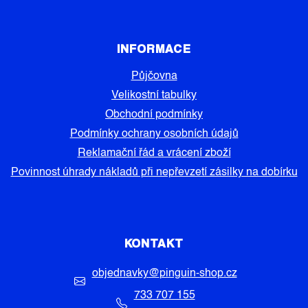
INFORMACE
Půjčovna
Velikostní tabulky
Obchodní podmínky
Podmínky ochrany osobních údajů
Reklamační řád a vrácení zboží
Povinnost úhrady nákladů při nepřevzetí zásilky na dobírku
KONTAKT
objednavky
@
pinguin-shop.cz
733 707 155