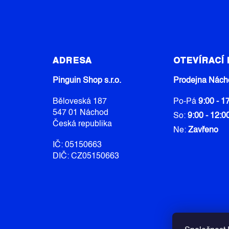
Z
Á
ADRESA
OTEVÍRACÍ
P
A
Pinguin Shop s.r.o.
Prodejna Nách
T
Běloveská 187
Po-Pá
9:00 - 1
Í
547 01 Náchod
So:
9:00 - 12:0
Česká republika
Ne:
Zavřeno
IČ: 05150663
DIČ: CZ05150663