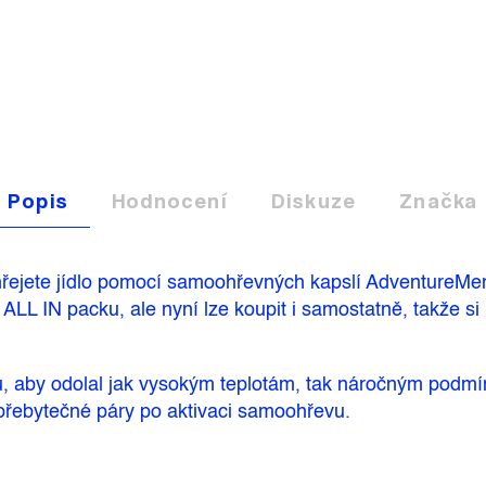
Popis
Hodnocení
Diskuze
Značka
hřejete jídlo pomocí samoohřevných kapslí AdventureMenu
í ALL IN packu, ale nyní lze koupit i samostatně, takže s
tu, aby odolal jak vysokým teplotám, tak náročným podm
 přebytečné páry po aktivaci samoohřevu.