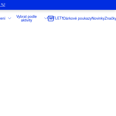
5 %!
Vybrat podle
OUTLET❗️
ení
Dárkové poukazy
Novinky
Značk
aktivity
 jídel Adventure Menu.
ce
do:
11.8.2026