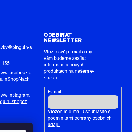
T
ODEBÍRAT
NEWSLETTER
avky
@
pinguin-s
Vložte svůj e-mail a my
vám budeme zasílat
7 155
informace o nových
produktech na našem e-
/www.facebook.c
shopu.
guinShopNach
E-mail
/www.instagram.
nguin_shopcz
Vložením e-mailu souhlasíte s
podmínkami ochrany osobních
údajů