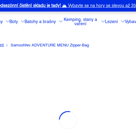
dsezónní čistění skladu je tady!
🏔️
Vybavte se na hory se slevou až 3
Kemping, stany a
ny
Boty
Batohy a brašny
Lezení
Vybav
vaření
ení
Samoohřev ADVENTURE MENU Zipper-Bag
RE MENU ZIPPER-BAG
a:
ADVENTURE MENU
Sáček pro ohřev
Detailní informa
Můžeme doručit 