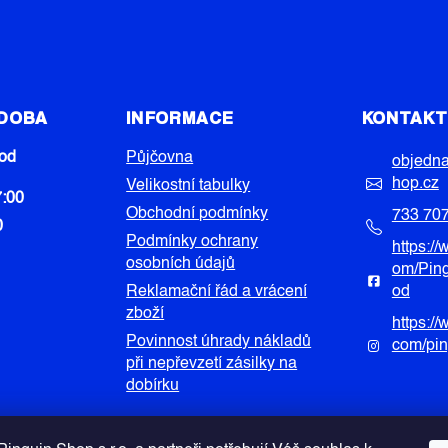
 DOBA
INFORMACE
KONTAK
od
Půjčovna
objedn
hop.cz
Velikostní tabulky
7:00
Obchodní podmínky
733 70
0
Podmínky ochrany
https:/
osobních údajů
om/Pin
Reklamační řád a vrácení
od
zboží
https:/
Povinnost úhrady nákladů
com/pi
při nepřevzetí zásilky na
dobírku