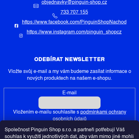
objednavky
@
pinguin-shop.cz
733 707 155
https://www.facebook.com/PinguinShopNachod
https://www.instagram.com/pinguin_shopcz
ODEBÍRAT NEWSLETTER
Vložte svůj e-mail a my vám budeme zasílat informace o
nových produktech na našem e-shopu.
E-mail
Vložením e-mailu souhlasíte s
podmínkami ochrany
osobních údajů
Společnost Pinguin Shop s.r.o. a partneři potřebují Váš
PŘIHLÁSIT SE
souhlas k využití jednotlivých dat, aby vám mimo jiné mohli