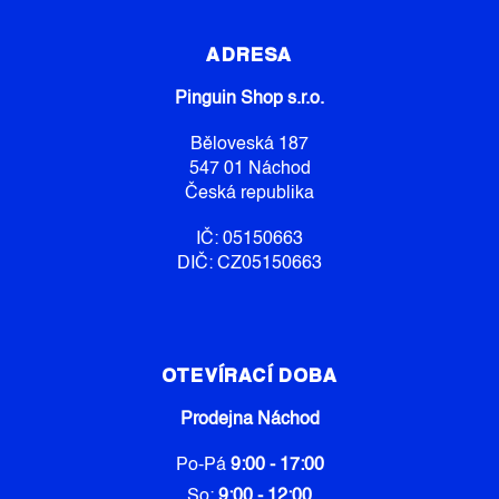
Z
Á
P
ADRESA
A
Pinguin Shop s.r.o.
T
Í
Běloveská 187
547 01 Náchod
Česká republika
IČ: 05150663
DIČ: CZ05150663
OTEVÍRACÍ DOBA
Prodejna Náchod
Po-Pá
9:00 - 17:00
So:
9:00 - 12:00