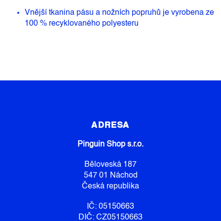
Vnější tkanina pásu a nožních popruhů je vyrobena ze
100 % recyklovaného polyesteru
Z
Á
P
ADRESA
A
Pinguin Shop s.r.o.
T
Í
Běloveská 187
547 01 Náchod
Česká republika
IČ: 05150663
DIČ: CZ05150663