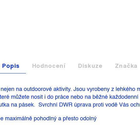
Popis
Hodnocení
Diskuze
Značka
 nejen na outdoorové aktivity. Jsou vyrobeny z lehkého m
 které můžete nosit i do práce nebo na běžné každodenní ak
outka na pásek. Svrchní DWR úprava proti vodě Vás ochr
 je maximálně pohodlný a přesto odolný