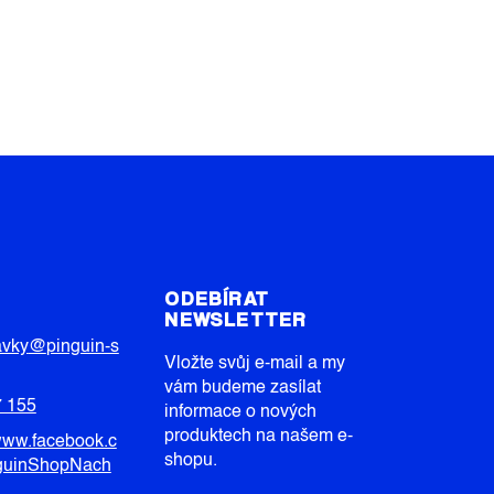
T
ODEBÍRAT
NEWSLETTER
avky
@
pinguin-s
Vložte svůj e-mail a my
vám budeme zasílat
7 155
informace o nových
produktech na našem e-
/www.facebook.c
shopu.
guinShopNach