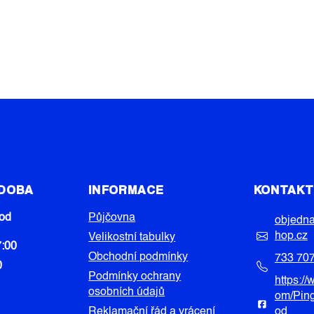
 DOBA
INFORMACE
KONTAK
od
Půjčovna
objedn
hop.cz
Velikostní tabulky
7:00
Obchodní podmínky
733 70
0
Podmínky ochrany
https:/
osobních údajů
om/Pin
Reklamační řád a vrácení
od