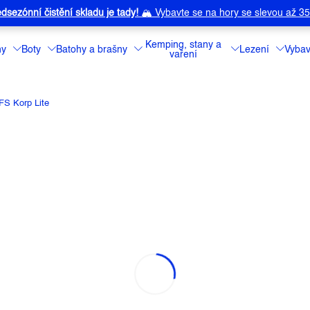
dsezónní čistění skladu je tady!
🏔️
Vybavte se na hory se slevou až 3
Kemping, stany a
ny
Boty
Batohy a brašny
Lezení
Vybav
vaření
S Korp Lite
RP LITE
a:
HAGLOFS
Pánské volnočaso
outdoorové aktiv
ripstopové struk
civilní šortky, k
každodenní aktivi