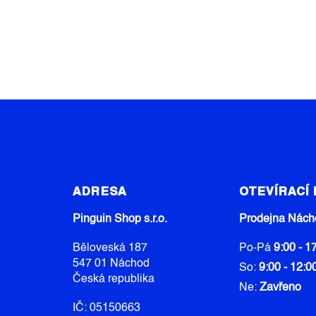
Z
Á
ADRESA
OTEVÍRACÍ
P
A
Pinguin Shop s.r.o.
Prodejna Nách
T
Běloveská 187
Po-Pá
9:00 - 1
Í
547 01 Náchod
So:
9:00 - 12:0
Česká republika
Ne:
Zavřeno
IČ: 05150663