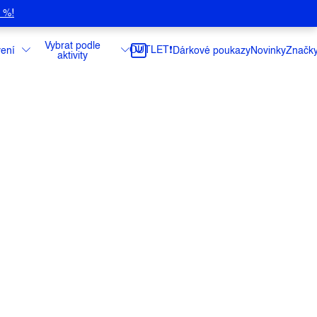
5 %!
Vybrat podle
OUTLET❗️
ení
Dárkové poukazy
Novinky
Značk
aktivity
vé šortky, které využijete nejen na
ity. Jsou vyrobeny z lehkého materiálu
tury a oblečené vypadají úplně jako klasické
teré můžete nosit i do práce nebo na běžné
ty. Materiál je mírně elastický, stejně jako