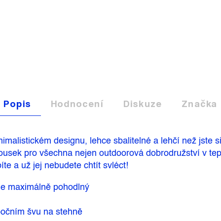
Popis
Hodnocení
Diskuze
Značka
alistickém designu, lehce sbalitelné a lehčí než jste si
usek pro všechna nejen outdoorová dobrodružství v tepl
íte a už jej nebudete chtít svléct!
 je maximálně pohodlný
 bočním švu na stehně