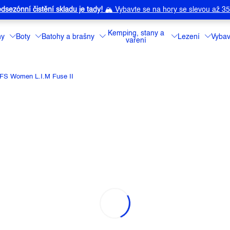
dsezónní čistění skladu je tady!
🏔️
Vybavte se na hory se slevou až 3
Kemping, stany a
ny
Boty
Batohy a brašny
Lezení
Vybav
vaření
FS Women L.I.M Fuse II
N L.I.M FUSE II
a:
HAGLOFS
Dámské volnočas
designu, lehce sb
vůbec představit
Detailní informa