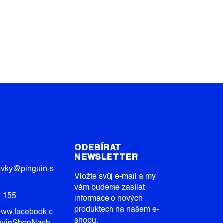
T
ODEBÍRAT
NEWSLETTER
avky
@
pinguin-s
Vložte svůj e-mail a my
vám budeme zasílat
7 155
informace o nových
produktech na našem e-
/www.facebook.c
shopu.
guinShopNach