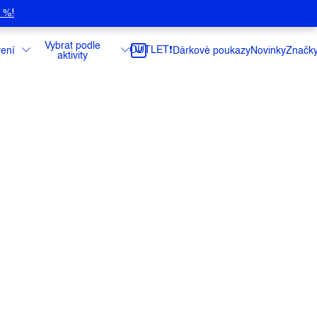
5 %!
Vybrat podle
OUTLET❗️
ení
Dárkové poukazy
Novinky
Značk
aktivity
ové šortky navržené v minimalistickém
alitelné a lehčí než jste si kdy dokázali
!
ce