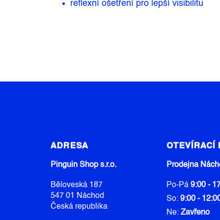
reflexní ošetření pro lepší visibilitu
Z
Á
ADRESA
OTEVÍRACÍ
P
A
Pinguin Shop s.r.o.
Prodejna Nách
T
Běloveská 187
Po-Pá
9:00 - 1
Í
547 01 Náchod
So:
9:00 - 12:0
Česká republika
Ne:
Zavřeno