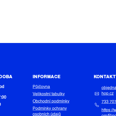
 DOBA
INFORMACE
KONTAK
od
Půjčovna
objedn
hop.cz
Velikostní tabulky
7:00
Obchodní podmínky
733 70
0
Podmínky ochrany
https:/
osobních údajů
om/Pin