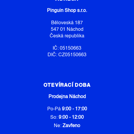
A
Pinguin Shop s.r.o.
T
Í
Běloveská 187
547 01 Náchod
Česká republika
IČ: 05150663
DIČ: CZ05150663
OTEVÍRACÍ DOBA
Prodejna Náchod
Po-Pá
9:00 - 17:00
So:
9:00 - 12:00
Ne:
Zavřeno