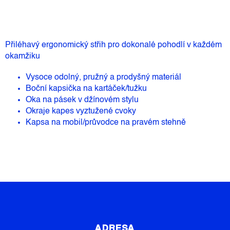
Přiléhavý ergonomický střih pro dokonalé pohodlí v každém
okamžiku
Vysoce odolný, pružný a prodyšný materiál
Boční kapsička na kartáček/tužku
Oka na pásek v džínovém stylu
Okraje kapes vyztužené cvoky
Kapsa na mobil/průvodce na pravém stehně
Z
Á
P
ADRESA