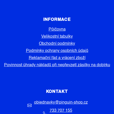
INFORMACE
Půjčovna
Velikostní tabulky
Obchodní podmínky
Podmínky ochrany osobních údajů
Reklamační řád a vrácení zboží
Povinnost úhrady nákladů při nepřevzetí zásilky na dobírku
KONTAKT
objednavky
@
pinguin-shop.cz
733 707 155