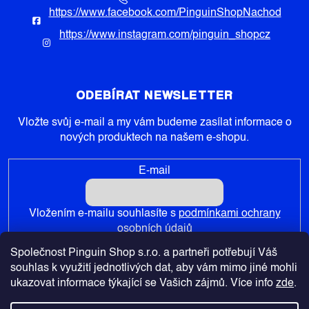
https://www.facebook.com/PinguinShopNachod
https://www.instagram.com/pinguin_shopcz
ODEBÍRAT NEWSLETTER
Vložte svůj e-mail a my vám budeme zasílat informace o
nových produktech na našem e-shopu.
E-mail
Vložením e-mailu souhlasíte s
podmínkami ochrany
osobních údajů
Společnost Pinguin Shop s.r.o. a partneři potřebují Váš
PŘIHLÁSIT SE
souhlas k využití jednotlivých dat, aby vám mimo jiné mohli
ukazovat informace týkající se Vašich zájmů. Více info
zde
.