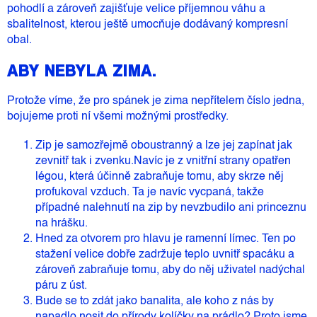
pohodlí a zároveň zajišťuje velice příjemnou váhu a
sbalitelnost, kterou ještě umocňuje dodávaný kompresní
obal.
ABY NEBYLA ZIMA.
Protože víme, že pro spánek je zima nepřítelem číslo jedna,
bojujeme proti ní všemi možnými prostředky.
Zip je samozřejmě oboustranný a lze jej zapínat jak
zevnitř tak i zvenku.Navíc je z vnitřní strany opatřen
légou, která účinně zabraňuje tomu, aby skrze něj
profukoval vzduch. Ta je navíc vycpaná, takže
případné nalehnutí na zip by nevzbudilo ani princeznu
na hrášku.
Hned za otvorem pro hlavu je ramenní límec. Ten po
stažení velice dobře zadržuje teplo uvnitř spacáku a
zároveň zabraňuje tomu, aby do něj uživatel nadýchal
páru z úst.
Bude se to zdát jako banalita, ale koho z nás by