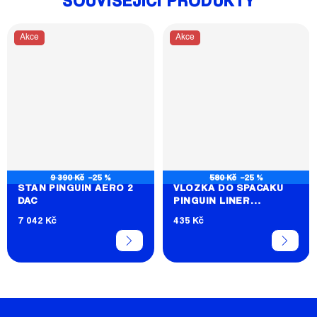
SOUVISEJÍCÍ PRODUKTY
Akce
Akce
9 390 Kč
–25 %
580 Kč
–25 %
STAN PINGUIN AERO 2
VLOŽKA DO SPACÁKU
DAC
PINGUIN LINER
BLANKET
7 042 Kč
435 Kč