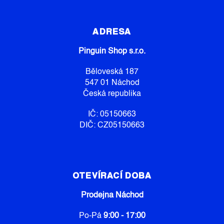
Z
Á
P
ADRESA
A
Pinguin Shop s.r.o.
T
Í
Běloveská 187
547 01 Náchod
Česká republika
IČ: 05150663
DIČ: CZ05150663
OTEVÍRACÍ DOBA
Prodejna Náchod
Po-Pá
9:00 - 17:00