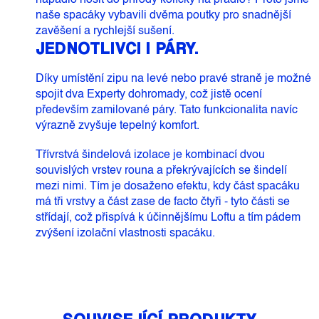
napadlo nosit do přírody kolíčky na prádlo? Proto jsme
naše spacáky vybavili dvěma poutky pro snadnější
zavěšení a rychlejší sušení.
JEDNOTLIVCI I PÁRY.
Díky umístění zipu na levé nebo pravé straně je možné
spojit dva Experty dohromady, což jistě ocení
především zamilované páry. Tato funkcionalita navíc
výrazně zvyšuje tepelný komfort.
Třívrstvá šindelová izolace je kombinací dvou
souvislých vrstev rouna a překrývajících se šindelí
mezi nimi. Tím je dosaženo efektu, kdy část spacáku
má tři vrstvy a část zase de facto čtyři - tyto části se
střídají, což přispívá k účinnějšímu Loftu a tím pádem
zvýšení izolační vlastnosti spacáku.