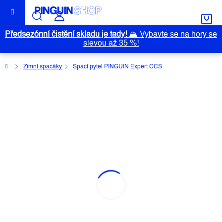
Přejít
na
obsah
Předsezónní čistění skladu je tady!
🏔️
Vybavte se na hory se
slevou až 35 %!
Domů
Zimní spacáky
Spací pytel PINGUIN Expert CCS
SPACÍ PYTEL PINGUIN EXPERT
CCS
Průměrné
Neohodnoceno
Podrobnosti hodnocení
Akce
hodnocení
Značka:
PINGUIN
produktu
je
0,0
z
5
hvězdiček.