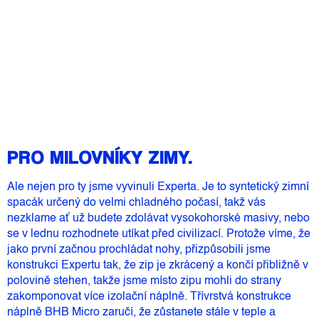
Měrná
Zvolte variantu
cena:
Přidat do košíku
PRO MILOVNÍKY ZIMY.
Ale nejen pro ty jsme vyvinuli Experta. Je to syntetický zimní
spacák určený do velmi chladného počasí, takž vás
nezklame ať už budete zdolávat vysokohorské masivy, nebo
se v lednu rozhodnete utíkat před civilizací. Protože víme, že
jako první začnou prochládat nohy, přizpůsobili jsme
konstrukci Expertu tak, že zip je zkrácený a končí přibližně v
polovině stehen, takže jsme místo zipu mohli do strany
zakomponovat více izolační náplně. Třívrstvá konstrukce
náplně BHB Micro zaručí, že zůstanete stále v teple a