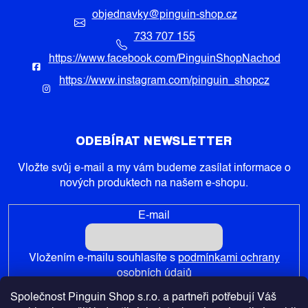
objednavky
@
pinguin-shop.cz
733 707 155
https://www.facebook.com/PinguinShopNachod
https://www.instagram.com/pinguin_shopcz
ODEBÍRAT NEWSLETTER
Vložte svůj e-mail a my vám budeme zasílat informace o
nových produktech na našem e-shopu.
E-mail
Vložením e-mailu souhlasíte s
podmínkami ochrany
osobních údajů
Společnost Pinguin Shop s.r.o. a partneři potřebují Váš
PŘIHLÁSIT SE