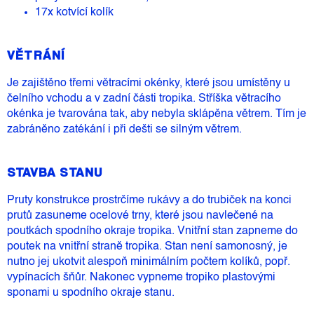
17x kotvící kolík
VĚTRÁNÍ
Je zajištěno třemi větracími okénky, které jsou umístěny u
čelního vchodu a v zadní části tropika. Stříška větracího
okénka je tvarována tak, aby nebyla sklápěna větrem. Tím je
zabráněno zatékání i při dešti se silným větrem.
STAVBA STANU
Pruty konstrukce prostrčíme rukávy a do trubiček na konci
prutů zasuneme ocelové trny, které jsou navlečené na
poutkách spodního okraje tropika. Vnitřní stan zapneme do
poutek na vnitřní straně tropika. Stan není samonosný, je
nutno jej ukotvit alespoň minimálním počtem kolíků, popř.
vypínacích šňůr. Nakonec vypneme tropiko plastovými
sponami u spodního okraje stanu.