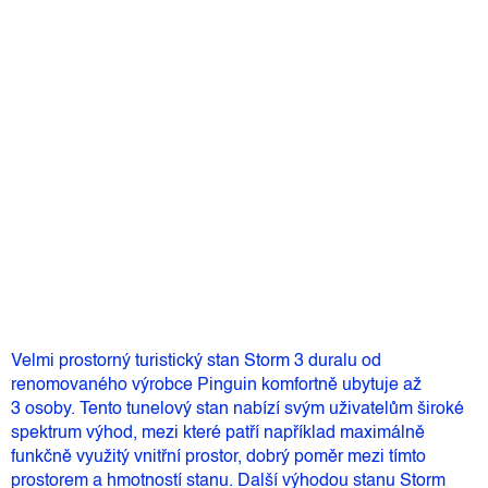
Barva
Můžeme doručit do:
11.8.2026
7 730 Kč
–25 %
5 797 Kč
Měrná
Skladem
(1 ks)
cena:
Přidat do košíku
Velmi prostorný turistický stan Storm 3 duralu od
renomovaného výrobce Pinguin komfortně ubytuje až
3 osoby. Tento tunelový stan nabízí svým uživatelům široké
spektrum výhod, mezi které patří například maximálně
funkčně využitý vnitřní prostor, dobrý poměr mezi tímto
prostorem a hmotností stanu. Další výhodou stanu Storm