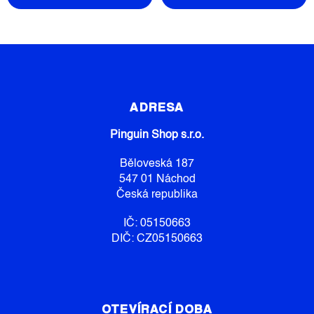
Z
Á
P
ADRESA
A
Pinguin Shop s.r.o.
T
Í
Běloveská 187
547 01 Náchod
Česká republika
IČ: 05150663
DIČ: CZ05150663
OTEVÍRACÍ DOBA