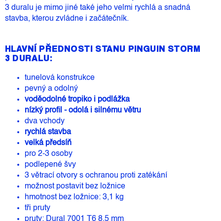
3 duralu je mimo jiné také jeho velmi rychlá a snadná
stavba, kterou zvládne i začátečník.
HLAVNÍ PŘEDNOSTI STANU PINGUIN STORM
3 DURALU:
tunelová konstrukce
pevný a odolný
voděodolné tropiko i podlážka
nízký profil - odolá i silnému větru
dva vchody
rychlá stavba
velká předsíň
pro 2-3 osoby
podlepené švy
3 větrací otvory s ochranou proti zatékání
možnost postavit bez ložnice
hmotnost bez ložnice: 3,1 kg
tři pruty
pruty: Dural 7001 T6 8,5 mm