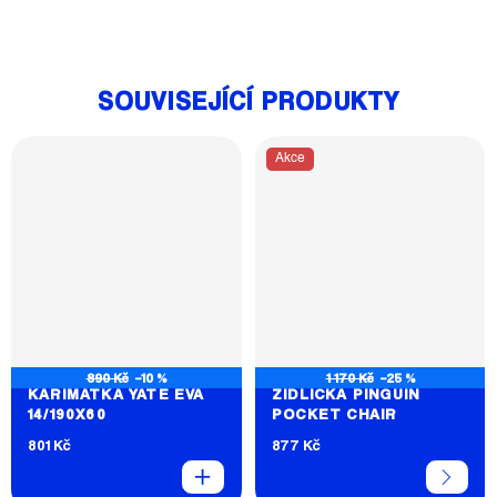
SOUVISEJÍCÍ PRODUKTY
Akce
890 Kč
–10 %
1 170 Kč
–25 %
KARIMATKA YATE EVA
ŽIDLIČKA PINGUIN
14/190X60
POCKET CHAIR
801 Kč
877 Kč