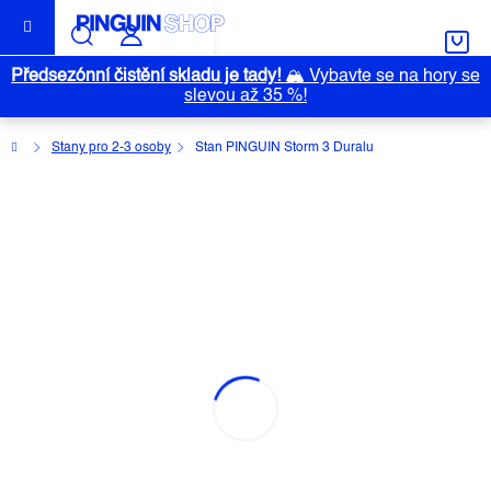
Přejít
na
obsah
Předsezónní čistění skladu je tady!
🏔️
Vybavte se na hory se
slevou až 35 %!
Domů
Stany pro 2-3 osoby
Stan PINGUIN Storm 3 Duralu
STAN PINGUIN STORM 3 DURALU
Průměrné
Neohodnoceno
Podrobnosti hodnocení
Akce
hodnocení
Značka:
PINGUIN
produktu
je
0,0
z
5
hvězdiček.