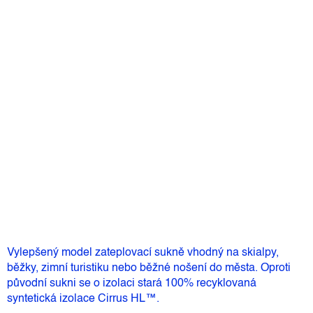
Velikost
Můžeme doručit do:
12.8.2026
2 592 Kč
–25 %
1 944 Kč
Měrná
Skladem
(1 ks)
cena:
Přidat do košíku
Vylepšený model zateplovací sukně vhodný na skialpy,
běžky, zimní turistiku nebo běžné nošení do města. Oproti
původní sukni se o izolaci stará 100% recyklovaná
syntetická izolace Cirrus HL™.