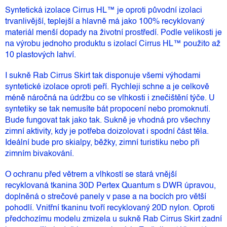
Syntetická izolace Cirrus HL™ je oproti původní izolaci
trvanlivější, teplejší a hlavně má jako 100% recyklovaný
materiál menší dopady na životní prostředí. Podle velikosti je
na výrobu jednoho produktu s izolací Cirrus HL™ použito až
10 plastových lahví.
I sukně Rab Cirrus Skirt tak disponuje všemi výhodami
syntetické izolace oproti peří. Rychleji schne a je celkově
méně náročná na údržbu co se vlhkosti i znečištění týče. U
syntetiky se tak nemusíte bát propocení nebo promoknutí.
Bude fungovat tak jako tak. Sukně je vhodná pro všechny
zimní aktivity, kdy je potřeba doizolovat i spodní část těla.
Ideální bude pro skialpy, běžky, zimní turistiku nebo při
zimním bivakování.
O ochranu před větrem a vlhkostí se stará vnější
recyklovaná tkanina 30D Pertex Quantum s DWR úpravou,
doplněná o strečové panely v pase a na bocích pro větší
pohodlí. Vnitřní tkaninu tvoří recyklovaný 20D nylon. Oproti
předchozímu modelu zmizela u sukně Rab Cirrus Skirt zadní