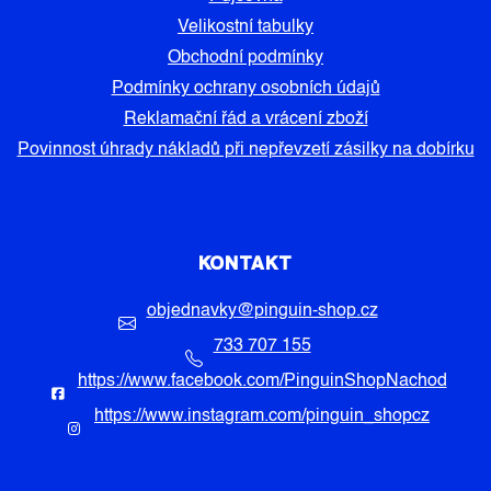
Velikostní tabulky
Obchodní podmínky
Podmínky ochrany osobních údajů
Reklamační řád a vrácení zboží
Povinnost úhrady nákladů při nepřevzetí zásilky na dobírku
KONTAKT
objednavky
@
pinguin-shop.cz
733 707 155
https://www.facebook.com/PinguinShopNachod
https://www.instagram.com/pinguin_shopcz