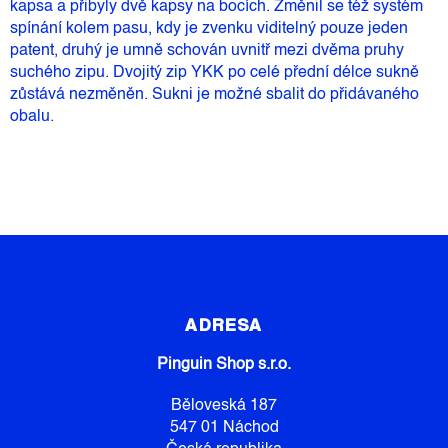
kapsa a přibyly dvě kapsy na bocích. Změnil se též systém
spínání kolem pasu, kdy je zvenku viditelný pouze jeden
patent, druhý je umně schován uvnitř mezi dvěma pruhy
suchého zipu. Dvojitý zip YKK po celé přední délce sukně
zůstává nezměněn. Sukni je možné sbalit do přidávaného
obalu.
Z
Á
P
ADRESA
A
Pinguin Shop s.r.o.
T
Í
Běloveská 187
547 01 Náchod