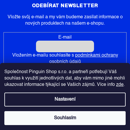
ODEBÍRAT NEWSLETTER
Vložte svůj e-mail a my vám budeme zasílat informace o
nových produktech na našem e-shopu.
E-mail
Vložením e-mailu souhlasíte s
podmínkami ochrany
osobních údajů
Společnost Pinguin Shop s.r.o. a partneři potřebují Váš
PŘIHLÁSIT SE
souhlas k využití jednotlivých dat, aby vám mimo jiné mohli
ukazovat informace týkající se Vašich zájmů. Více info
zde
.
Nastavení
Copyright 2026
Pinguin-Shop.cz
. Všechna práva vyhrazena.
Souhlasím
Vytvořil Shoptet