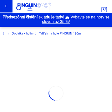
Přejít
na
obsah
Předsezónní čistění skladu je tady!
🏔️
Vybavte se na hory se
slevou až 35 %!
Domů
Doplňky k holím
Talířek na hole PINGUIN 120mm
TALÍŘEK NA HOLE PINGUIN 120MM
Průměrné
Neohodnoceno
Podrobnosti hodnocení
Akce
hodnocení
Značka:
PINGUIN
produktu
je
0,0
z
5
hvězdiček.