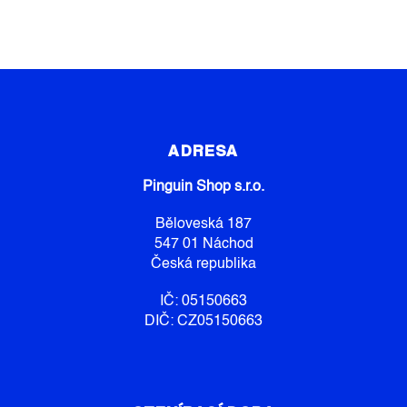
Z
Á
P
ADRESA
A
Pinguin Shop s.r.o.
T
Í
Běloveská 187
547 01 Náchod
Česká republika
IČ: 05150663
DIČ: CZ05150663