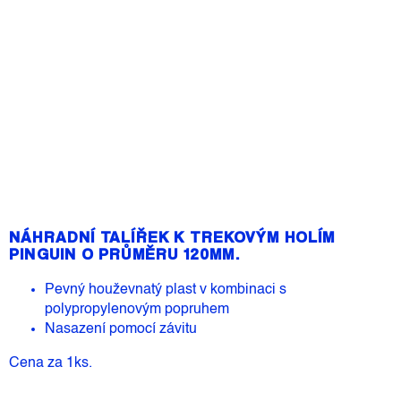
37 Kč
Měrná
Skladem
(>5 ks)
cena:
Přidat do košíku
NÁHRADNÍ TALÍŘEK K TREKOVÝM HOLÍM
PINGUIN O PRŮMĚRU 120MM.
Pevný houževnatý plast v kombinaci s
polypropylenovým popruhem
Nasazení pomocí závitu
Cena za 1ks.