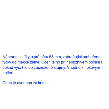
21 Kč
Měrná
Skladem
(>5 ks)
cena:
Přidat do košíku
Náhradní talířky o průměru 53 mm, zabraňující proboření
tyčky do měkké země. Oceníte ho při nepříznivém počasí i
pokud vyrážíte do zasněžené krajiny. Vhodné k trekovým
holím.
Cena je uvedena za kus!