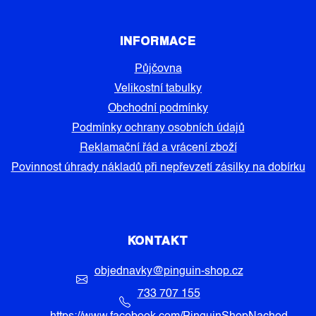
INFORMACE
Půjčovna
Velikostní tabulky
Obchodní podmínky
Podmínky ochrany osobních údajů
Reklamační řád a vrácení zboží
Povinnost úhrady nákladů při nepřevzetí zásilky na dobírku
KONTAKT
objednavky
@
pinguin-shop.cz
733 707 155