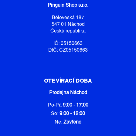
A
Pinguin Shop s.r.o.
T
Í
Běloveská 187
547 01 Náchod
Česká republika
IČ: 05150663
DIČ: CZ05150663
OTEVÍRACÍ DOBA
Prodejna Náchod
Po-Pá
9:00 - 17:00
So:
9:00 - 12:00
Ne:
Zavřeno