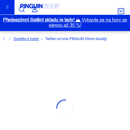
Přejít
na
obsah
Předsezónní čistění skladu je tady!
🏔️
Vybavte se na hory se
slevou až 35 %!
Domů
Doplňky k holím
Talířek na hole PINGUIN 53mm (kulatý)
TALÍŘEK NA HOLE PINGUIN 53MM
(KULATÝ)
Průměrné
Neohodnoceno
Podrobnosti hodnocení
Akce
hodnocení
Značka:
PINGUIN
produktu
je
0,0
z
5
hvězdiček.