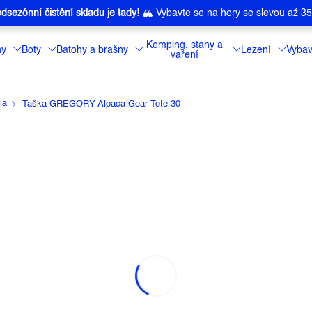
dsezónní čistění skladu je tady!
🏔️
Vybavte se na hory se slevou až 3
Kemping, stany a
ny
Boty
Batohy a brašny
Lezení
Vybav
vaření
la
Taška GREGORY Alpaca Gear Tote 30
ACA GEAR TOTE 30
a:
GREGORY
Úžasná skladací 
součástí každéh
Detailní informa