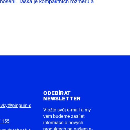
é nošení. Taška je kompaktních rozměrů a
T
ODEBÍRAT
NEWSLETTER
avky
@
pinguin-s
Vložte svůj e-mail a my
vám budeme zasílat
7 155
informace o nových
produktech na našem e-