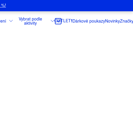
5 %!
Vybrat podle
OUTLET❗️
ení
Dárkové poukazy
Novinky
Značk
aktivity
taška Gear Tote je nepostradatelnou
o nákupu, nebo pikniku.
ce