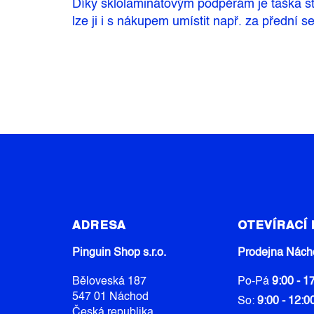
Díky sklolaminátovým podpěrám je taška sta
lze ji i s nákupem umístit např. za přední s
Z
Á
ADRESA
OTEVÍRACÍ
P
A
Pinguin Shop s.r.o.
Prodejna Nách
T
Běloveská 187
Po-Pá
9:00 - 1
Í
547 01 Náchod
So:
9:00 - 12:0
Česká republika