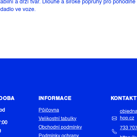
bilní a drží tvar. Dlouhé a široké popruhy pro pohodln
edadlo ve voze.
 DOBA
INFORMACE
KONTAK
od
Půjčovna
objedn
hop.cz
Velikostní tabulky
7:00
Obchodní podmínky
733 70
0
Podmínky ochrany