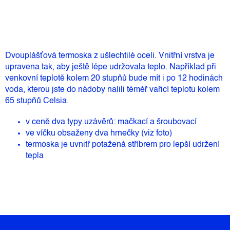
Dvouplášťová termoska z ušlechtilé oceli. Vnitřní vrstva je
upravena tak, aby ještě lépe udržovala teplo. Například při
venkovní teplotě kolem 20 stupňů bude mít i po 12 hodinách
voda, kterou jste do nádoby nalili téměř vařicí teplotu kolem
65 stupňů Celsia.
v ceně dva typy uzávěrů: mačkací a šroubovací
ve víčku obsaženy dva hrnečky (viz foto)
termoska je uvnitř potažená stříbrem pro lepší udržení
tepla