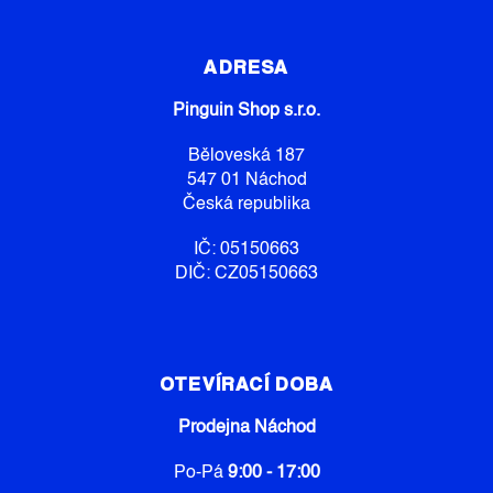
Z
Á
P
ADRESA
A
Pinguin Shop s.r.o.
T
Í
Běloveská 187
547 01 Náchod
Česká republika
IČ: 05150663
DIČ: CZ05150663
OTEVÍRACÍ DOBA
Prodejna Náchod
Po-Pá
9:00 - 17:00