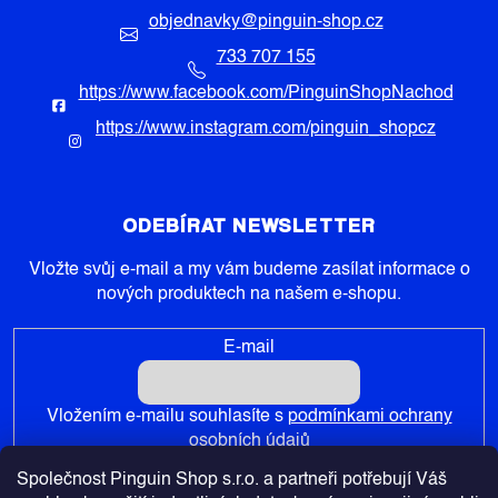
objednavky
@
pinguin-shop.cz
733 707 155
https://www.facebook.com/PinguinShopNachod
https://www.instagram.com/pinguin_shopcz
ODEBÍRAT NEWSLETTER
Vložte svůj e-mail a my vám budeme zasílat informace o
nových produktech na našem e-shopu.
E-mail
Vložením e-mailu souhlasíte s
podmínkami ochrany
osobních údajů
Společnost Pinguin Shop s.r.o. a partneři potřebují Váš
PŘIHLÁSIT SE