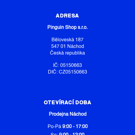
Z
Á
P
ADRESA
A
Pinguin Shop s.r.o.
T
Í
Běloveská 187
547 01 Náchod
Česká republika
IČ: 05150663
DIČ: CZ05150663
OTEVÍRACÍ DOBA
Prodejna Náchod
Po-Pá
9:00 - 17:00