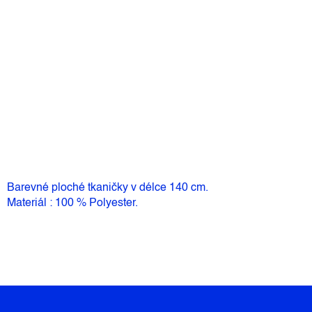
Můžeme doručit do:
Zvolte variantu
80 Kč
Měrná
Zvolte variantu
cena:
Přidat do košíku
Barevné ploché tkaničky v délce 140 cm.
Materiál : 100 % Polyester.