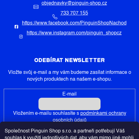
objednavky
@
pinguin-shop.cz
733 707 155
https://www.facebook.com/PinguinShopNachod
https://www.instagram.com/pinguin_shopcz
ODEBÍRAT NEWSLETTER
Vložte svůj e-mail a my vám budeme zasílat informace o
nových produktech na našem e-shopu.
E-mail
Vložením e-mailu souhlasíte s
podmínkami ochrany
osobních údajů
Společnost Pinguin Shop s.r.o. a partneři potřebují Váš
PŘIHLÁSIT SE
souhlas k využití jednotlivých dat, aby vám mimo jiné mohli