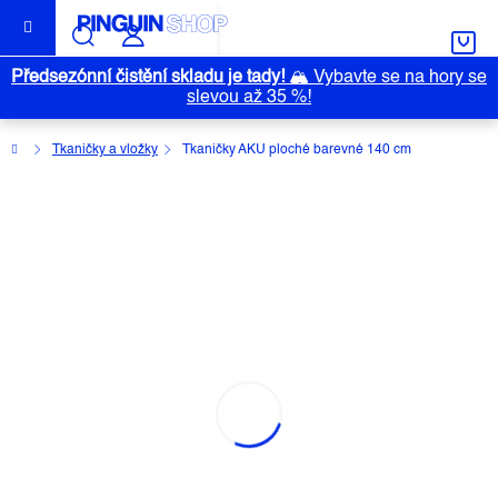
Přejít
na
obsah
Předsezónní čistění skladu je tady!
🏔️
Vybavte se na hory se
slevou až 35 %!
Domů
Tkaničky a vložky
Tkaničky AKU ploché barevné 140 cm
TKANIČKY AKU PLOCHÉ BAREVNÉ
140 CM
Průměrné
Neohodnoceno
Podrobnosti hodnocení
Značka:
AKU
hodnocení
produktu
je
0,0
z
5
hvězdiček.