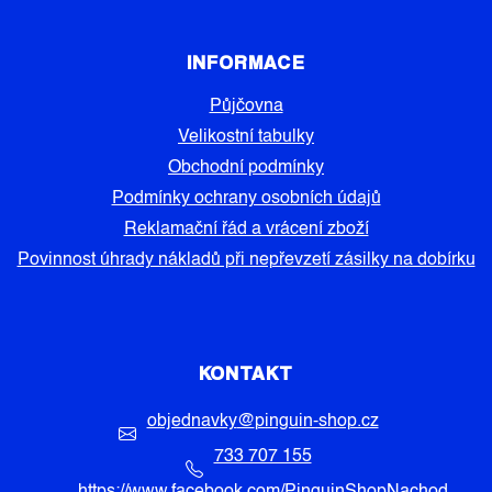
INFORMACE
Půjčovna
Velikostní tabulky
Obchodní podmínky
Podmínky ochrany osobních údajů
Reklamační řád a vrácení zboží
Povinnost úhrady nákladů při nepřevzetí zásilky na dobírku
KONTAKT
objednavky
@
pinguin-shop.cz
733 707 155