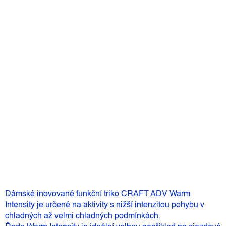
Barva
Velikost
Můžeme doručit do:
Zvolte variantu
1 850 Kč
–10 %
1 665 Kč
Měrná
Zvolte variantu
cena:
Přidat do košíku
Dámské inovované funkční triko CRAFT ADV Warm
Intensity je určené na aktivity s nižší intenzitou pohybu v
chladných až velmi chladných podmínkách.