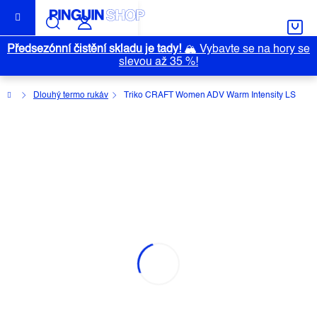
Přejít
na
obsah
Předsezónní čistění skladu je tady!
🏔️
Vybavte se na hory se
slevou až 35 %!
Domů
Dlouhý termo rukáv
Triko CRAFT Women ADV Warm Intensity LS
TRIKO CRAFT WOMEN ADV WARM
INTENSITY LS
Průměrné
Neohodnoceno
Podrobnosti hodnocení
Značka:
CRAFT
hodnocení
produktu
je
0,0
z
5
hvězdiček.