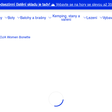
dsezónní čistění skladu je tady!
🏔️
Vybavte se na hory se slevou až 3
Kemping, stany a
ny
Boty
Batohy a brašny
Lezení
Vybav
vaření
LOJA Women Bonette
N BONETTE
a:
MALOJA
Tričko z organic
Detailní informa
Barva