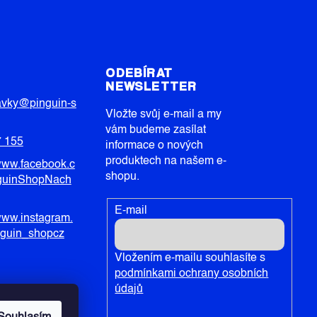
T
ODEBÍRAT
NEWSLETTER
avky
@
pinguin-s
Vložte svůj e-mail a my
vám budeme zasílat
7 155
informace o nových
produktech na našem e-
/www.facebook.c
shopu.
guinShopNach
E-mail
/www.instagram.
nguin_shopcz
Vložením e-mailu souhlasíte s
podmínkami ochrany osobních
údajů