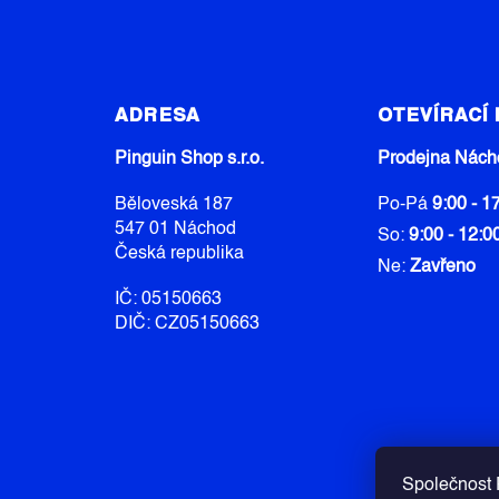
Z
Á
ADRESA
OTEVÍRACÍ
P
A
Pinguin Shop s.r.o.
Prodejna Nách
T
Běloveská 187
Po-Pá
9:00 - 1
Í
547 01 Náchod
So:
9:00 - 12:0
Česká republika
Ne:
Zavřeno
IČ: 05150663
DIČ: CZ05150663
Společnost P