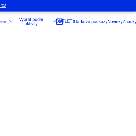
5 %!
Vybrat podle
OUTLET❗️
ení
Dárkové poukazy
Novinky
Značk
aktivity
ké bavlny s potiskem kola.
ce