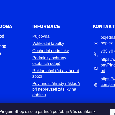
 DOBA
INFORMACE
KONTAK
od
Půjčovna
objedn
hop.cz
Velikostní tabulky
7:00
Obchodní podmínky
733 70
0
Podmínky ochrany
https:/
osobních údajů
om/Pin
Reklamační řád a vrácení
od
zboží
https:/
Povinnost úhrady nákladů
com/pi
při nepřevzetí zásilky na
dobírku
inguin Shop s.r.o. a partneři potřebují Váš souhlas k