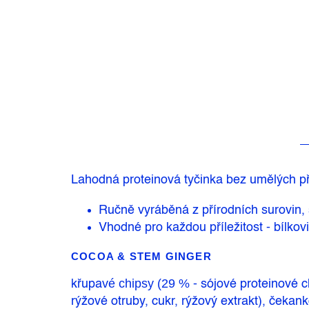
Lahodná proteinová tyčinka bez umělých př
Ručně vyráběná z přírodních surovin, 
Vhodné pro každou příležitost - bílko
COCOA & STEM GINGER
vé chipsy (29 %
křupa
- sójové proteinové c
rýžové otruby, cukr, rýžový extrakt), čekan