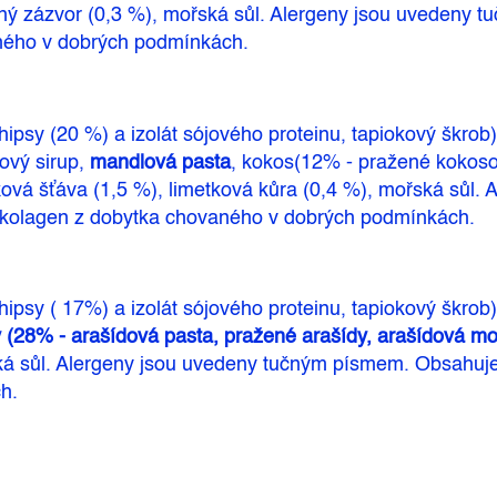
ný zázvor (0,3 %), mořská sůl. Alergeny jsou uvedeny 
ného v dobrých podmínkách.
hipsy (20 %) a izolát sójového proteinu, tapiokový škrob
kový sirup,
mandlová pasta
, kokos(12% - pražené kokoso
ková šťáva (1,5 %), limetková kůra (0,4 %), mořská sůl
 kolagen z dobytka chovaného v dobrých podmínkách.
hipsy ( 17%) a izolát sójového proteinu, tapiokový škrob
y (28% - arašídová pasta, pražené arašídy, arašídová m
ká sůl. Alergeny jsou uvedeny tučným písmem. Obsahuje
h.