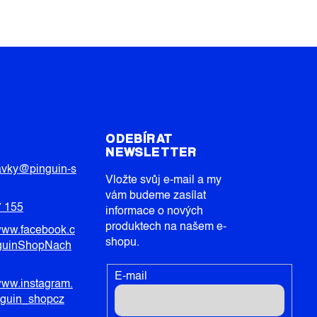
T
ODEBÍRAT
NEWSLETTER
avky
@
pinguin-s
Vložte svůj e-mail a my
vám budeme zasílat
7 155
informace o nových
produktech na našem e-
/www.facebook.c
shopu.
guinShopNach
E-mail
/www.instagram.
nguin_shopcz