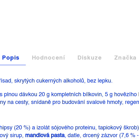
Popis
Hodnocení
Diskuze
Značka
ísad, skrytých cukerných alkoholů, bez lepku.
s plnou dávkou 20 g kompletních bílkovin, 5 g hovězího
viny na cesty, snídaně pro budování svalové hmoty, regen
hipsy (20 %) a izolát sójového proteinu, tapiokový škrob
kový sirup,
mandlová pasta
, datle, drcený zázvor (7,6 % 