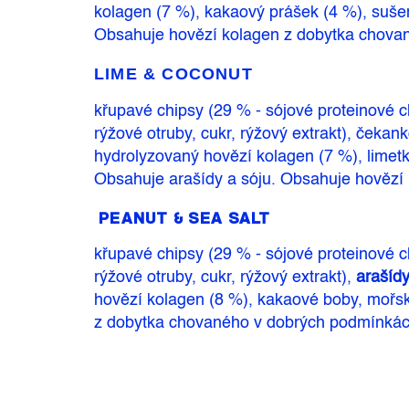
kolagen (7 %), kakaový prášek (4 %), suše
Obsahuje hovězí kolagen z dobytka chova
LIME & COCONUT
křupavé chipsy (29 % - sójové proteinové c
rýžové otruby, cukr, rýžový extrakt), čekan
hydrolyzovaný hovězí kolagen (7 %), limet
Obsahuje arašídy a sóju. Obsahuje hovězí
PEANUT & SEA SALT
křupavé chipsy (29 % - sójové proteinové c
rýžové otruby, cukr, rýžový extrakt),
arašíd
hovězí kolagen (8 %), kakaové boby, mořs
z dobytka chovaného v dobrých podmínkác