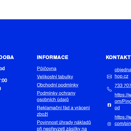
 DOBA
INFORMACE
KONTAK
od
Půjčovna
objedn
hop.cz
Velikostní tabulky
7:00
Obchodní podmínky
733 70
0
Podmínky ochrany
https:/
osobních údajů
om/Pin
Reklamační řád a vrácení
od
zboží
https:/
Povinnost úhrady nákladů
com/pi
při nepřevzetí zásilky na