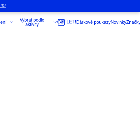
5 %!
Vybrat podle
OUTLET❗️
ení
Dárkové poukazy
Novinky
Značk
aktivity
vá tyčinka bez umělých přísad, skrytých
lů, bez lepku.
ce