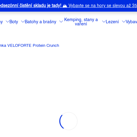
dsezónní čistění skladu je tady!
🏔️
Vybavte se na hory se slevou až 3
Kemping, stany a
ny
Boty
Batohy a brašny
Lezení
Vybav
vaření
inka VELOFORTE Protein Crunch
 PROTEIN CRUNCH
a:
Veloforte
Lahodná proteino
cukerných alkoho
Detailní informa