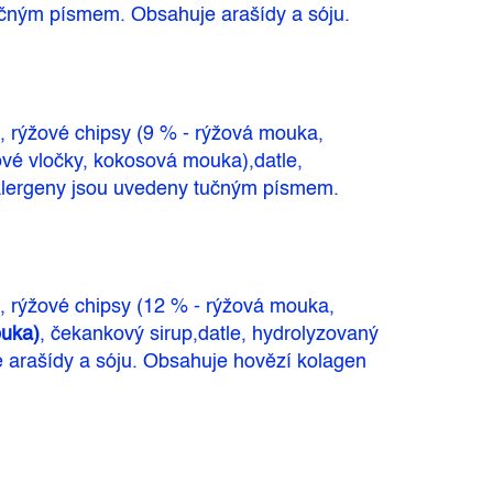
tučným písmem. Obsahuje arašídy a sóju.
), rýžové chipsy (9 % - rýžová mouka,
vé vločky, kokosová mouka),datle,
. Alergeny jsou uvedeny tučným písmem.
), rýžové chipsy (12 % - rýžová mouka,
ouka)
, čekankový sirup,datle, hydrolyzovaný
 arašídy a sóju. Obsahuje hovězí kolagen