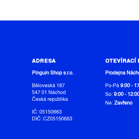
Z
Á
ADRESA
OTEVÍRACÍ
P
A
Pinguin Shop s.r.o.
Prodejna Nách
T
Běloveská 187
Po-Pá
9:00 - 1
Í
547 01 Náchod
So:
9:00 - 12:0
Česká republika
Ne:
Zavřeno
IČ: 05150663
DIČ: CZ05150663