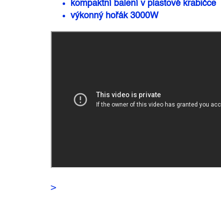
kompaktní balení v plastové krabičce
výkonný hořák 3000W
>