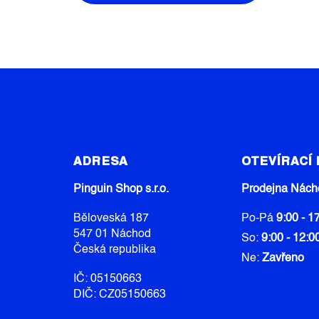
Z
Á
ADRESA
OTEVÍRACÍ
P
A
Pinguin Shop s.r.o.
Prodejna Nách
T
Běloveská 187
Po-Pá
9:00 - 1
Í
547 01 Náchod
So:
9:00 - 12:0
Česká republika
Ne:
Zavřeno
IČ: 05150663
DIČ: CZ05150663