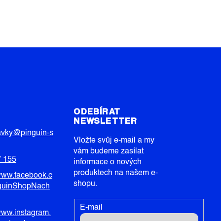
T
ODEBÍRAT
NEWSLETTER
avky
@
pinguin-s
Vložte svůj e-mail a my
vám budeme zasílat
7 155
informace o nových
produktech na našem e-
/www.facebook.c
shopu.
guinShopNach
E-mail
/www.instagram.