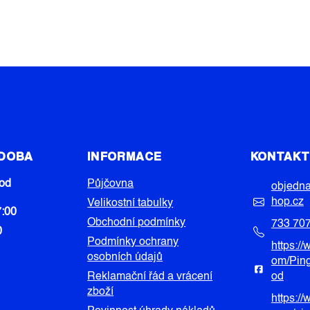
 DOBA
INFORMACE
KONTAK
od
Půjčovna
objedn
hop.cz
Velikostní tabulky
7:00
Obchodní podmínky
733 70
0
Podmínky ochrany
https:/
osobních údajů
om/Pin
Reklamační řád a vrácení
od
zboží
https:/