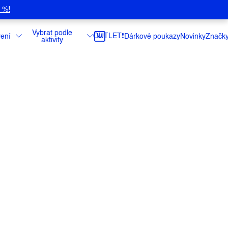
5 %!
Vybrat podle
OUTLET❗️
ení
Dárkové poukazy
Novinky
Značk
aktivity
ový vařič.
ce
do:
11.8.2026