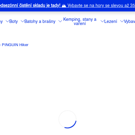
dsezónní čistění skladu je tady!
🏔️
Vybavte se na hory se slevou až 3
Kemping, stany a
ny
Boty
Batohy a brašny
Lezení
Vybav
vaření
č PINGUIN Hiker
Značka:
PINGUIN
Jednoduchý plyn
Detailní informa
Můžeme doručit 
690 Kč
–25 %