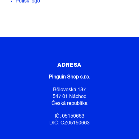
Potisk logo
Z
Á
P
ADRESA
A
Pinguin Shop s.r.o.
T
Í
Běloveská 187
547 01 Náchod
Česká republika
IČ: 05150663
DIČ: CZ05150663