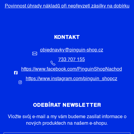
Povinnost úhrady nákladů při nepřevzetí zásilky na dobírku
KONTAKT
objednavky
@
pinguin-shop.cz
733 707 155
https://www.facebook.com/PinguinShopNachod
https://www.instagram.com/pinguin_shopcz
ODEBÍRAT NEWSLETTER
Vložte svůj e-mail a my vám budeme zasílat informace o
nových produktech na našem e-shopu.