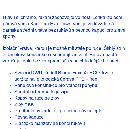
Hlavu si chraňte, rukám zachovejte volnost. Lehká izolační
péřová vesta Kari Traa Eva Down Vest je voděvzdorná
dámská střední vrstva bez rukávů s pevnou kapucí pro zimní
sporty.
Izolační vrstva, kterou je možné mít stále po ruce. Štíhlý střih
a panelová konstrukce usnadňují vrstvení. Péřová náplň
zaručuje teplo bez kompromisů i v nejchladnějších dnech.
Svrchní DWR Rudolf Bionic Finish® ECO, trvale
udržitelná, ekologická úprava PFE – free
Panelová konstrukce pro volnost pohybu
Spodní ochranná léga zipu
Kapsy na ruce se zipy
Zipy YKK
Prodloužený zadní díl pro extra dávku tepla
Pevná kapuce
Elastické manžety na konci rukávů