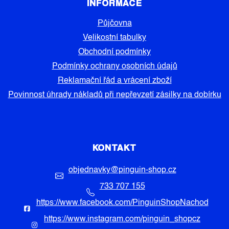
INFORMACE
Půjčovna
Velikostní tabulky
Obchodní podmínky
Podmínky ochrany osobních údajů
Reklamační řád a vrácení zboží
Povinnost úhrady nákladů při nepřevzetí zásilky na dobírku
KONTAKT
objednavky
@
pinguin-shop.cz
733 707 155
https://www.facebook.com/PinguinShopNachod
https://www.instagram.com/pinguin_shopcz