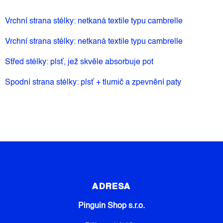
Vrchní strana stélky: netkaná textile typu cambrelle
Vrchní strana stélky: netkaná textile typu cambrelle
Střed stélky: plsť, jež skvěle absorbuje pot
Spodní strana stélky: plsť + tlumič a zpevnění paty
Z
Á
P
ADRESA
A
Pinguin Shop s.r.o.
T