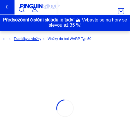
Přejít
na
obsah
Předsezónní čistění skladu je tady!
🏔️
Vybavte se na hory se
slevou až 35 %!
Domů
Tkaničky a vložky
Vložky do bot WARP Typ 50
VLOŽKY DO BOT WARP TYP 50
Průměrné
Neohodnoceno
Podrobnosti hodnocení
Outlet
hodnocení
Značka:
WARP
produktu
je
0,0
z
5
hvězdiček.