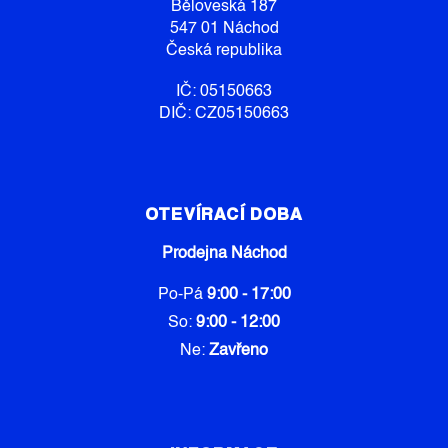
Í
Běloveská 187
547 01 Náchod
Česká republika
IČ: 05150663
DIČ: CZ05150663
OTEVÍRACÍ DOBA
Prodejna Náchod
Po-Pá
9:00 - 17:00
So:
9:00 - 12:00
Ne:
Zavřeno