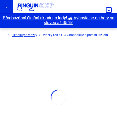
Přejít
na
obsah
Předsezónní čistění skladu je tady!
🏔️
Vybavte se na hory se
slevou až 35 %!
Domů
Tkaničky a vložky
Vložky SVORTO Ortopedické s patním lůžkem
VLOŽKY SVORTO ORTOPEDICKÉ S
PATNÍM LŮŽKEM
Průměrné
Neohodnoceno
Podrobnosti hodnocení
Značka:
SVORTO
hodnocení
produktu
je
0,0
z
5
hvězdiček.