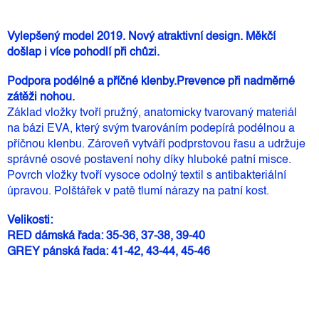
Vylepšený model 2019. Nový atraktivní design. Měkčí
došlap i více pohodlí při chůzi.
Podpora podélné a příčné klenby.
Prevence při nadměrné
zátěži nohou.
Základ vložky tvoří pružný, anatomicky tvarovaný materiál
na bázi EVA, který svým tvarováním podepírá podélnou a
příčnou klenbu. Zároveň vytváří podprstovou řasu a udržuje
správné osové postavení nohy díky hluboké patní misce.
Povrch vložky tvoří vysoce odolný textil s antibakteriální
úpravou. Polštářek v patě tlumí nárazy na patní kost.
Velikosti:
RED dámská řada: 35-36, 37-38, 39-40
GREY pánská řada: 41-42, 43-44, 45-46