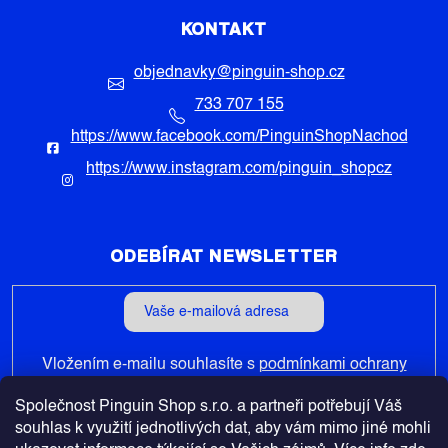
KONTAKT
objednavky
@
pinguin-shop.cz
733 707 155
https://www.facebook.com/PinguinShopNachod
https://www.instagram.com/pinguin_shopcz
ODEBÍRAT NEWSLETTER
Vložením e-mailu souhlasíte s
podmínkami ochrany
osobních údajů
Společnost Pinguin Shop s.r.o. a partneři potřebují Váš
PŘIHLÁSIT
souhlas k využití jednotlivých dat, aby vám mimo jiné mohli
SE