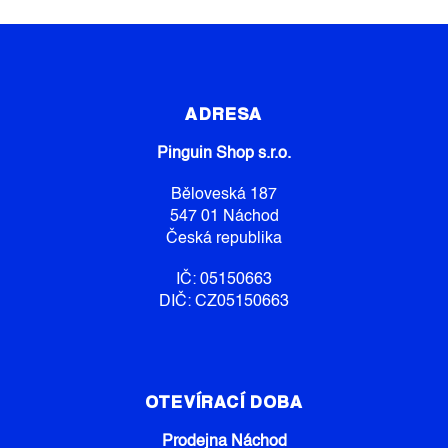
Z
Á
P
ADRESA
A
Pinguin Shop s.r.o.
T
Í
Běloveská 187
547 01 Náchod
Česká republika
IČ: 05150663
DIČ: CZ05150663
OTEVÍRACÍ DOBA
Prodejna Náchod